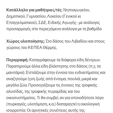
Κατάλληλο για μαθήτριες/τές:
Νηπιαγωγείου,
Δημοτικού, Γυμνασίου, Λυκείου (Γενικού κι
Επαγγελματικού), ΣΔΕ, Ειδικής Αγωγής- με ανάλογες
προσαρμογές στο περιεχόμενο ανάλογα με τη βαθμίδα
Χώρος υλοποίησης:
Στο δάσος του Λιβαδίου και στους
χώρους του ΚΕΠΕΑ Θέρμης.
Περιγραφή:
Καταγράφουμε τα διάφορα είδη δέντρων.
Παρατηρούμε άλλα είδη βλάστησης στο δάσος (π.χ. τα
μανιτάρια). Εστιάζουμε στην έννοια του ενδιαιτήματος και
αναζητούμε ίχνη ζωής από έντομα, πουλιά, μικρά και
μεγάλα ζώα. Προσεγγίζουμε τις έννοιες της τροφικής
αλυσίδας, της τροφικής πυραμίδας και του
οικοσυστήματος. Τι θα συμβεί, αν για οποιοδήποτε λόγο
(πυρκαγιές, υλοτόμηση, κ.α.) διαταραχτεί η οικολογική
ισορροπία; Οι αρνητικές συνέπειες αυτής της