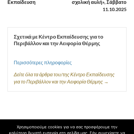
Εκπαίδευση
σχολική αυλή», Σάββατο
11.10.2025
Σχετικά με Κέντρο Εκπαίδευσης για το
Περιβάλλον και την Αειφορία Θέρμης
Περισσότερες πληροφορίες
Δείτε όλα τα άρθρα του/της Κέντρο Εκπαίδευσης
για το Περιβάλλον και την Αειφορία Θέρμης →
Χρησιμοποιούμε cookies για να σας προσφέρουμε την
Πνευματικά δικαιώματα © 2026
Κέντρο Εκπαίδευσης για το
καλύτερη δυνατή εμπειρία στη σελίδα μας. Εάν συνεχίσετε να