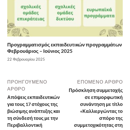
Προγραμματισμός εκπαιδευτικών προγραμμάτων
Φεβρουάριος – Ιούνιος 2025
22 Φεβρουαρίου 2025
ΠΡΟΗΓΟΎΜΕΝΟ
ΕΠΌΜΕΝΟ ΆΡΘΡΟ
ΆΡΘΡΟ
Πρόσκληση συμμετοχής
Απόψεις εκπαιδευτικών
σε επιμορφωτική
για τους 17 στόχους της
συνάντηση με τίτλο
βιώσιμης ανάπτυξης και
«Καλλιεργώντας το
τη σύνδεσή τους με την
σπόρο της
Περιβαλλοντική
συμμετοχικότητας στη