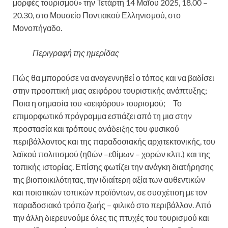
μορφές τουρισμού» την Τετάρτη 14 Μαΐου 2025, 18.00 –
20.30, στο Μουσείο Ποντιακού Ελληνισμού, στο
Μονοπήγαδο.
Περιγραφή της ημερίδας
Πώς θα μπορούσε να αναγεννηθεί ο τόπος και να βαδίσει
στην προοπτική μιας αειφόρου τουριστικής ανάπτυξης;
Ποια η σημασία του «αειφόρου» τουρισμού; Το
επιμορφωτικό πρόγραμμα εστιάζει από τη μια στην
προστασία και τρόπους ανάδειξης του φυσικού
περιβάλλοντος και της παραδοσιακής αρχιτεκτονικής, του
λαϊκού πολιτισμού (ηθών –εθίμων – χορών κλπ.) και της
τοπικής ιστορίας. Επίσης φωτίζει την ανάγκη διατήρησης
της βιοποικιλότητας, την ιδιαίτερη αξία των αυθεντικών
και ποιοτικών τοπικών προϊόντων, σε συσχέτιση με τον
παραδοσιακό τρόπο ζωής – φιλικό στο περιβάλλον. Από
την άλλη διερευνούμε όλες τις πτυχές του τουρισμού και