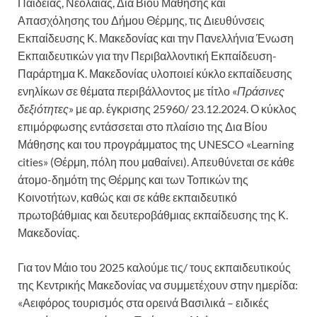
Παιδείας, Νεολαίας, Δια Βίου Μάθησης και
Απασχόλησης του Δήμου Θέρμης, τις Διευθύνσεις
Εκπαίδευσης Κ. Μακεδονίας και την Πανελλήνια Ένωση
Εκπαιδευτικών για την Περιβαλλοντική Εκπαίδευση-
Παράρτημα Κ. Μακεδονίας υλοποιεί κύκλο εκπαίδευσης
ενηλίκων σε θέματα περιβάλλοντος με τίτλο «
Πράσινες
δεξιότητες
» με αρ. έγκρισης 25960/ 23.12.2024. Ο κύκλος
επιμόρφωσης εντάσσεται στο πλαίσιο της Δια Βίου
Μάθησης και του προγράμματος της UNESCO «Learning
cities» (Θέρμη, πόλη που μαθαίνει). Απευθύνεται σε κάθε
άτομο-δημότη της Θέρμης και των Τοπικών της
Κοινοτήτων, καθώς και σε κάθε εκπαιδευτικό
πρωτοβάθμιας και δευτεροβάθμιας εκπαίδευσης της Κ.
Μακεδονίας.
Για τον Μάιο του 2025 καλούμε τις/ τους εκπαιδευτικούς
της Κεντρικής Μακεδονίας να συμμετέχουν στην ημερίδα:
«Αειφόρος τουρισμός στα ορεινά Βασιλικά – ειδικές