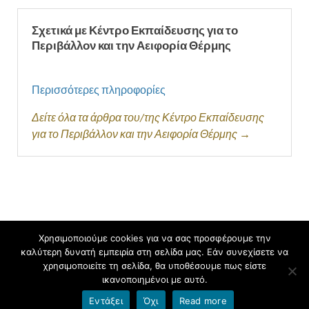
Σχετικά με Κέντρο Εκπαίδευσης για το
Περιβάλλον και την Αειφορία Θέρμης
Περισσότερες πληροφορίες
Δείτε όλα τα άρθρα του/της Κέντρο Εκπαίδευσης
για το Περιβάλλον και την Αειφορία Θέρμης →
Χρησιμοποιούμε cookies για να σας προσφέρουμε την
Πνευματικά δικαιώματα © 2026
Κέντρο Εκπαίδευσης για το
καλύτερη δυνατή εμπειρία στη σελίδα μας. Εάν συνεχίσετε να
Περιβάλλον και την Αειφορία Θέρμης, Λιβάδι
.
χρησιμοποιείτε τη σελίδα, θα υποθέσουμε πως είστε
ικανοποιημένοι με αυτό.
Υποστηρίζεται από
blogs.sch.gr
και
HitMag
.
Εντάξει
Όχι
Read more