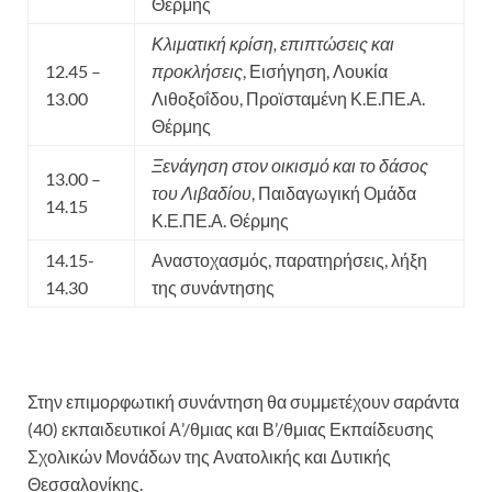
Θέρμης
Κλιματική κρίση, επιπτώσεις και
12.45 –
προκλήσεις
, Εισήγηση, Λουκία
13.00
Λιθοξοΐδου, Προϊσταμένη Κ.Ε.ΠΕ.Α.
Θέρμης
Ξενάγηση στον οικισμό και το δάσος
13.00 –
του Λιβαδίου
, Παιδαγωγική Ομάδα
14.15
Κ.Ε.ΠΕ.Α. Θέρμης
14.15-
Αναστοχασμός, παρατηρήσεις, λήξη
14.30
της συνάντησης
Στην επιμορφωτική συνάντηση θα συμμετέχουν σαράντα
(40) εκπαιδευτικοί Α’/θμιας και Β’/θμιας Εκπαίδευσης
Σχολικών Μονάδων της Ανατολικής και Δυτικής
Θεσσαλονίκης.