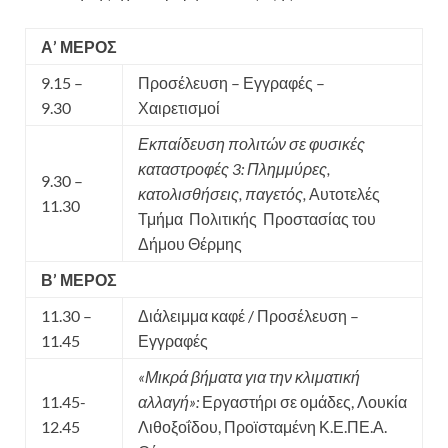
Α’ ΜΕΡΟΣ
9.15 –
Προσέλευση – Εγγραφές –
9.30
Χαιρετισμοί
Εκπαίδευση πολιτών σε φυσικές
καταστροφές 3: Πλημμύρες,
9.30 –
κατολισθήσεις, παγετός
,
Αυτοτελές
11.30
Τμήμα Πολιτικής Προστασίας του
Δήμου Θέρμης
Β’ ΜΕΡΟΣ
11.30 –
Διάλειμμα καφέ / Προσέλευση –
11.45
Εγγραφές
«Μικρά βήματα για την κλιματική
11.45-
αλλαγή»:
Εργαστήρι σε ομάδες, Λουκία
12.45
Λιθοξοΐδου, Προϊσταμένη Κ.Ε.ΠΕ.Α.