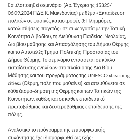
θα υλοποιηθεί σεμινάριο (Αρ. Έγκρισης 15325/
06.09.2024 ΠΔΕ Κ. Μακεδονίας) με θέμα
«
Εκπαίδευση
πολιτών σε φυσικές καταστροφές 3: Πλημμύρες,
κατολισθήσεις, παγετός» σε συνεργασία με την Τοπική
Κοινότητα Λιβαδίου, τη Διεύθυνση Παιδείας, Νεολαίας,
Δια βίου μάθησης και Απασχόλησης του Δήμου Θέρμης
και το Αυτοτελές Τμήμα Πολιτικής Προστασίας του
Δήμου Θέρμης. Το σεμινάριο εντάσσεται σε κύκλο
εκπαίδευσης ενηλίκων στο πλαίσιο της Δια Βίου
Μάθησης και του προγράμματος της UNESCO «Learning
cities» (Θέρμη, πόλη που μαθαίνει) και απευθύνεται σε
κάθε άτομο-δημότη της Θέρμης και των Τοπικών της
Κοινοτήτων, καθώς και σε κάθε εκπαιδευτικό
πρωτοβάθμιας και δευτεροβάθμιας εκπαίδευσης της
πόλης.
Αναλυτικά το πρόγραμμα της επιμορφωτικής
συνάντησης έχει διαμορφωθεί ως εξής: