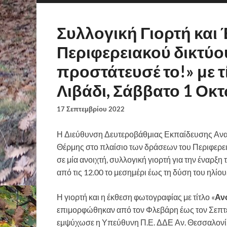
Συλλογική Γιορτή και
Περιφερειακού δικτύο
προστάτευσέ το!» με 
Λιβάδι, Σάββατο 1 Οκ
17 Σεπτεμβρίου 2022
Η Διεύθυνση Δευτεροβάθμιας Εκπαίδευσης Ανα
Θέρμης στο πλαίσιο των δράσεων του Περιφερει
σε μία ανοιχτή, συλλογική γιορτή για την έναρ
από τις 12.00 το μεσημέρι έως τη δύση του ηλίου
Η γιορτή και η έκθεση φωτογραφίας με τίτλο «
Αν
επιμορφώθηκαν από τον Φλεβάρη έως τον Σεπτέμ
εμψύχωσε η Υπεύθυνη Π.Ε. ΔΔΕ Αν. Θεσσαλονίκης