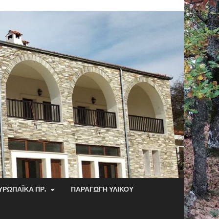
ΥΡΩΠΑΪΚΆ ΠΡ.
ΠΑΡΑΓΩΓΉ ΥΛΙΚΟΎ