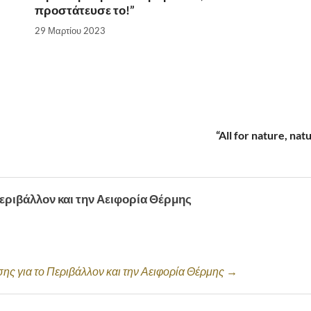
προστάτευσε το!”
29 Μαρτίου 2023
“All for nature, n
Περιβάλλον και την Αειφορία Θέρμης
σης για το Περιβάλλον και την Αειφορία Θέρμης →