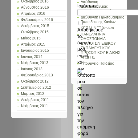
Οκτώβριος 2016
Διεύθυνση
Ιστότοπος
Δευτεροβάθμιας
Αύγουστος 2016
Εκπαίδευσης Χανίων
Απρίλιος 2016
Διεύθυνση Πρωτοβάθμιας
Φεβρουάριος 2016
Εκπαίδευσης Χανίων
Δεκέμβριος 2015
ΚΕΠΛΗΝΕΤ Χανίων
Αποθήκευσε
Οκτώβριος 2015
ΠΑΝΕΛΛΗΝΙΑ
το
Μάιος 2015
ΟΜΟΣΠΟΝΔΙΑ
όνομά
ΣΥΛΛΟΓΩΝ ΕΙΔΙΚΟΥ
Απρίλιος 2015
ΕΚΠΑΙΔΕΥΤΙΚΟΥ
μου,
Ιανουάριος 2015
ΠΡΟΣΩΠΙΚΟΥ ΕΙΔΙΚΗΣ
email,
Ιούνιος 2014
ΑΓΩΓΗΣ
και
Νοέμβριος 2013
Υπουργείο Παιδείας
τον
Ιούνιος 2013
ιστότοπο
Φεβρουάριος 2013
μου
Οκτώβριος 2012
σε
Σεπτέμβριος 2012
Μάρτιος 2012
αυτόν
Δεκέμβριος 2011
τον
Νοέμβριος 2011
πλοηγό
για
την
επόμενη
φορά