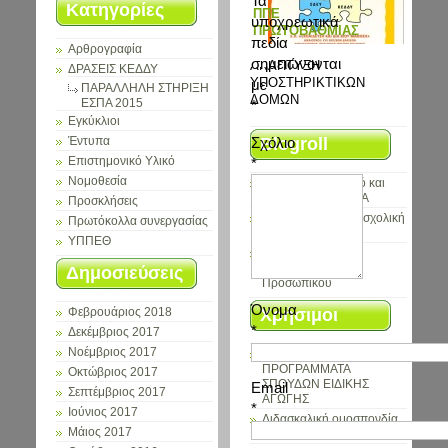
Τα
Κατηγορίες
ΠΠΕ
υποχρεωτικά
ΠΡΩΤΟΒΑΘΜΙΑΣ
πεδία
Αρθρογραφία
σημειώνονται
ΑΝΑΠΤΥΞΗ
ΔΡΑΣΕΙΣ ΚΕΔΔΥ
ΥΠΟΣΤΗΡΙΚΤΙΚΩΝ
με
ΠΑΡΑΛΛΗΛΗ ΣΤΗΡΙΞΗ
ΔΟΜΩΝ
ΕΣΠΑ 2015
*
Εγκύκλιοι
Blogroll
Σχόλιο
Έντυπα
*
Επιστημονικό Υλικό
Νομοθεσία
Εκπαιδευτικό υλικό και
λογισμικό για ΑΜΕΑ
Προσκλήσεις
Πρόγραμμα για τη σχολική
Πρωτόκολλα συνεργασίας
βία
ΥΠΠΕΘ
Σύλλογος Ειδικού
Εκπαιδευτικού
Δημοσιεύσεις
Προσωπικού
Όνομα
Χρήσιμοι
Φεβρουάριος 2018
*
Δεκέμβριος 2017
Σύνδεσμοι
Νοέμβριος 2017
ΑΝΑΛΥΤΙΚΑ
ΠΡΟΓΡΑΜΜΑΤΑ
Οκτώβριος 2017
ΣΠΟΥΔΩΝ ΕΙΔΙΚΗΣ
Email
Σεπτέμβριος 2017
ΑΓΩΓΗΣ
*
Ιούνιος 2017
Διδασκαλική ομοσπονδία
Μάιος 2017
Ελλάδος