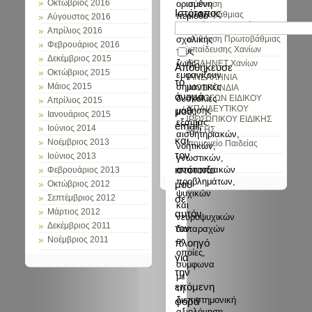
ορισμένη
Οκτώβριος 2016
Διεύθυνση
Ιστότοπος
περίοδο
Δευτεροβάθμιας
Αύγουστος 2016
Εκπαίδευσης Χανίων
της
Απρίλιος 2016
σχολικής
Διεύθυνση Πρωτοβάθμιας
Φεβρουάριος 2016
Εκπαίδευσης Χανίων
τους
Δεκέμβριος 2015
ζωής
ΚΕΠΛΗΝΕΤ Χανίων
Αποθήκευσε
Οκτώβριος 2015
εμφανίζουν
ΠΑΝΕΛΛΗΝΙΑ
το
σημαντικές
Μάιος 2015
ΟΜΟΣΠΟΝΔΙΑ
όνομά
δυσκολίες
ΣΥΛΛΟΓΩΝ ΕΙΔΙΚΟΥ
Απρίλιος 2015
ΕΚΠΑΙΔΕΥΤΙΚΟΥ
μάθησης
μου,
Ιανουάριος 2015
ΠΡΟΣΩΠΙΚΟΥ ΕΙΔΙΚΗΣ
εξαιτίας:
email,
Ιούνιος 2014
ΑΓΩΓΗΣ
αισθητηριακών,
και
Νοέμβριος 2013
Υπουργείο Παιδείας
νοητικών,
τον
Ιούνιος 2013
γνωστικών,
ιστότοπο
αναπτυξιακών
Φεβρουάριος 2013
προβλημάτων,
μου
Οκτώβριος 2012
ψυχικών
σε
Σεπτέμβριος 2012
και
Μάρτιος 2012
αυτόν
νευροψυχικών
Δεκέμβριος 2011
τον
διαταραχών
οι
Νοέμβριος 2011
πλοηγό
οποίες,
για
σύμφωνα
την
με
επόμενη
τη
διεπιστημονική
φορά
αξιολόγηση,