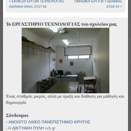
«
ΕΚΘΕΣΗ ΕΡΓΩΝ ΤΕΧΝΟΛΟΓΙΑΣ
ΟΜΑΔΙΚΑ ΕΡΓΑ Β’ Γυμνασίου
Πλοήγηση άρθρων
σχολικού έτους 2017-18
2018-19
»
Το ΕΡΓΑΣΤΗΡΙΟ ΤΕΧΝΟΛΟΓΙΑΣ του σχολείου μας
Ένας σταθμός μικρός, αλλά με όρεξη και διάθεση για μάθηση και
δημιουργία.
Σύνδεσμοι
ΑΝΟΙΧΤΟ ΛΑΪΚΟ ΠΑΝΕΠΙΣΤΗΜΙΟ ΚΡΗΤΗΣ
H ΔΙΚΤΥΑΚΗ ΠΥΛΗ sch.gr