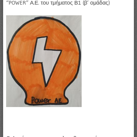
“POWER” Α.Ε. του τμήματος Β1 (β’ ομάδας)