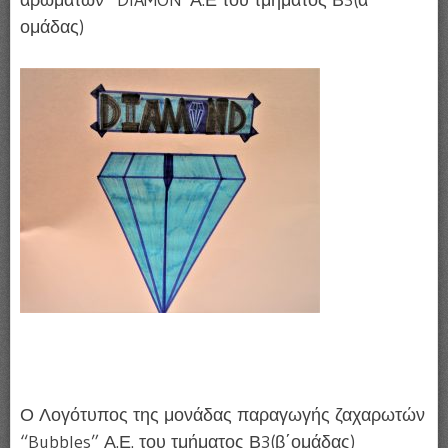
ομάδας)
Ο Λογότυπος της μονάδας παραγωγής ζαχαρωτών
“Bubbles” Α.Ε. του τμήματος Β3(β΄ομάδας)