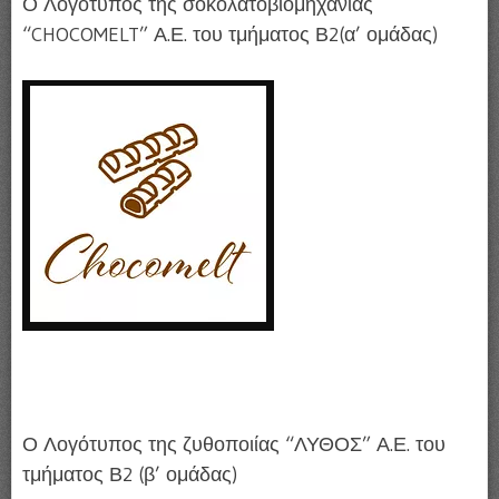
Ο Λογότυπος της σοκολατοβιομηχανίας
“CHOCOMELT” Α.Ε. του τμήματος Β2(α’ ομάδας)
Ο Λογότυπος της ζυθοποιίας “ΛΥΘΟΣ” Α.Ε. του
τμήματος Β2 (β’ ομάδας)