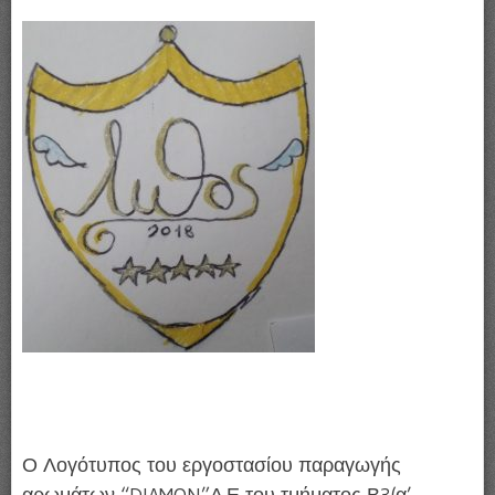
Ο Λογότυπος του εργοστασίου παραγωγής
αρωμάτων “DIAMON”Α.Ε του τμήματος Β3(α’