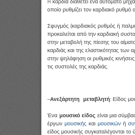
H καρδιά διαθέτει ένα αυτόματο μηχα
οποίο ρυθμίζει τον καρδιακό ρυθμό 
Σφυγμός (καρδιακός ρυθμός ή παλμό
προκαλείται από την καρδιακή συστο
στην μεταβολή της πίεσης του αίματο
καρδιάς και της ελαστικότητας των α
στην ψηλάφηση οι ρυθμικές κινήσει
τις συστολές της καρδιάς.
–
Ανεξάρτητη μεταβλητή
: Είδος μο
Ένα
μουσικό είδος
είναι μια σύμβα
έργων
μουσικής
και
μουσικών
ή
συ
είδος μουσικής συγκαταλέγονται το