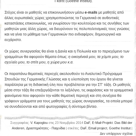
Γκαίτε (Goethe Institut).
Στόχος είναι οι μαθητές να επικοινωνήσουν μέσω
e-mails
με μαθητές από
άλλες ευρωπαϊκές χώρες χρησιμοποιώντας τα Γερμανικά σε αυθεντικές
καταστάσεις επικοινωνίας, να γνωρίσουν την κουλτούρα και τις συνήθεις των
μαθητών μιας άλλη χώρας, να διευρύνουν τις πολυπολιτισμικές τους γνώσεις
και να γίνει το μάθημα των Γερμανικών πιο ενδιαφέρον, δημιουργικό και
ευχάριστο.
Οι χώρες συνεργασίας θα είναι η Δανία και η Πολωνία και το περιεχόμενο των
γραμμάτων θα αφορούν θέματα όπως:
η οικογένειά μου, τα χόμπι μου, το
σχολείο μου, το σπίτι μου, η χώρα μου κ.α.
Οι παραπάνω θεματικές περιοχές ακολουθούν το Αναλυτικό Πρόγραμμα
Σπουδών της Γερμανικής Γλώσσας και η υλοποίηση του έργου θα γίνεται
παράλληλα με τη διδακτική ύλη που προβλέπεται για την ΣΤ’ τάξη. Οι μαθητές
μέσα στην τάξη θα επεξεργάζονται το λεξιλόγιο, τις εκφράσεις και τα γραμματικά
φαινόμενα που αφορούν την κάθε θεματική περιοχή και στη συνέχεια θα
γράφουν γράμματα για τους μαθητές της χώρας συνεργασίας, τα οποία μπορεί
να συνοδεύονται και από φωτογραφίες ή σύντομα βίντεο.
Συγγραφέας:
V. Kapoglou
στις 23 Νοεμβρίου 2014
DaF
,
E-Mail-Projekt: Das Bild der
Anderen
,
Δραστηριότητες - Παιχνίδια
| ετικέτες:
DaF
,
Email project
,
Goethe Institut
|
Δεν υπάρχουν σχόλια