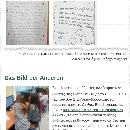
Συγγραφέας:
V. Kapoglou
στις 9 Ιανουαρίου 2015
E-Mail-Projekt: Das Bild der
Anderen
,
Γενικά
|
Δεν υπάρχουν σχόλια
Das Bild der Anderen
Στο πλαίσιο του μαθήματος των Γερμανικών οι
ου
μαθητές της Έκτης (Στ’) Τάξης του 1
Π. Π. Δ.Σ.
και του 9ου Δ. Σ. Αλεξανδρούπολης θα
συμμετάσχουν στο
Διεθνές Email-procect
με
τίτλο «
Das Bild der
A
nderen – Η εικόνα των
άλλων
»
,
το οποίο απευθύνεται σε νέους
μαθητές που μαθαίνουν Γερμανικά ως δεύτερη
ξένη γλώσσα και συντονίζεται από το Ινστιτούτο