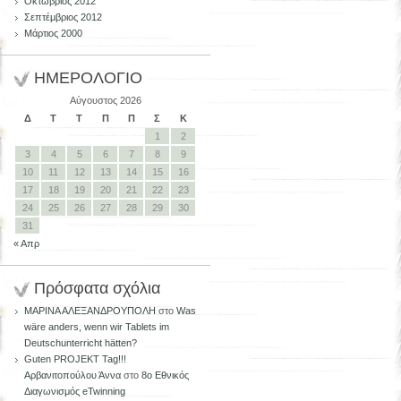
Οκτώβριος 2012
Σεπτέμβριος 2012
Μάρτιος 2000
ΗΜΕΡΟΛΟΓΙΟ
Αύγουστος 2026
Δ
Τ
Τ
Π
Π
Σ
Κ
1
2
3
4
5
6
7
8
9
10
11
12
13
14
15
16
17
18
19
20
21
22
23
24
25
26
27
28
29
30
31
« Απρ
Πρόσφατα σχόλια
ΜΑΡΙΝΑ ΑΛΕΞΑΝΔΡΟΥΠΟΛΗ
στο
Was
wäre anders, wenn wir Tablets im
Deutschunterricht hätten?
Guten PROJEKT Tag!!!
Aρβανιτοπούλου Άννα
στο
8ο Εθνικός
Διαγωνισμός eTwinning