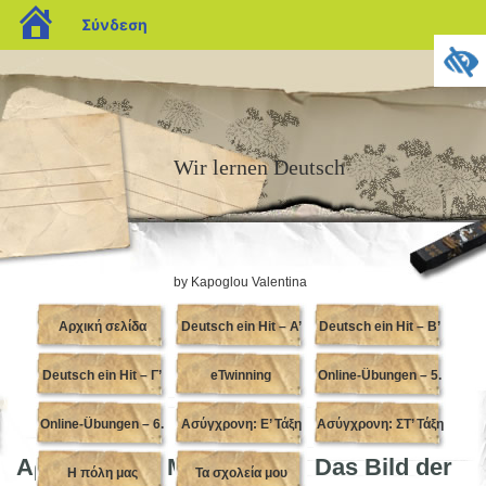
blogs.sch.gr
Σύνδεση
Wir lernen Deutsch
by Kapoglou Valentina
Αρχική σελίδα
Deutsch ein Hit – Α’
Deutsch ein Hit – Β’
Deutsch ein Hit – Γ’
Γυμνασίου
eTwinning
Online-Übungen – 5.
Γυμνασίου
Online-Übungen – 6.
Γυμνασίου
Ασύγχρονη: Ε’ Τάξη
Ασύγχρονη: ΣΤ’ Τάξη
Klasse
Αρχεία για E-Mail-Projekt: Das Bild der
Η πόλη μας
Klasse
Τα σχολεία μου