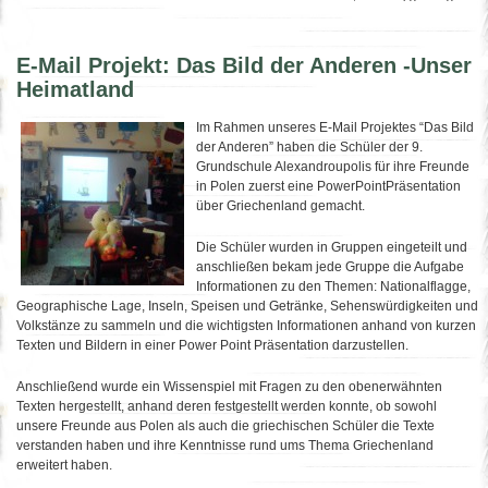
E-Mail Projekt: Das Bild der Anderen -Unser
Heimatland
Im Ra
hmen unseres E-Mail Projektes “Das Bild
der Anderen” haben die Schüler der 9.
Grundschule Alexandroupolis für ihre Freunde
in Polen zuerst eine PowerPointPräsentation
über Griechenland gemacht.
Die Schüler wurden in Gruppen eingeteilt und
anschließen bekam jede Gruppe die Aufgabe
Informationen zu den Themen: Nationalflagge,
Geographische Lage, Inseln, Speisen und Getränke, Sehenswürdigkeiten und
Volkstänze zu sammeln und die wichtigsten Informationen anhand von kurzen
Texten und Bildern in einer Power Point Präsentation darzustellen.
Anschließend wurde ein Wissenspiel mit Fragen zu den obenerwähnten
Texten hergestellt, anhand deren festgestellt werden konnte, ob sowohl
unsere Freunde aus Polen als auch die griechischen Schüler die Texte
verstanden haben und ihre Kenntnisse rund ums Thema Griechenland
erweitert haben.