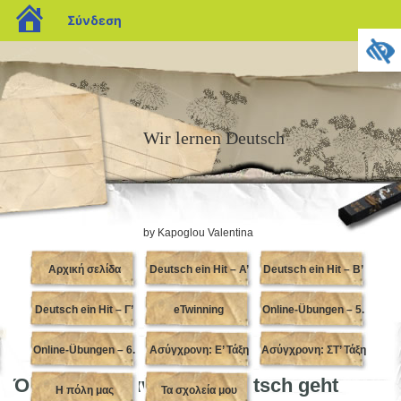
blogs.sch.gr
Σύνδεση
Wir lernen Deutsch
by Kapoglou Valentina
Αρχική σελίδα
Deutsch ein Hit – Α’
Deutsch ein Hit – Β’
Deutsch ein Hit – Γ’
Γυμνασίου
eTwinning
Online-Übungen – 5.
Γυμνασίου
Online-Übungen – 6.
Γυμνασίου
Ασύγχρονη: Ε’ Τάξη
Ασύγχρονη: ΣΤ’ Τάξη
Klasse
Όμιλος Γερμανικών: “Deutsch geht
Η πόλη μας
Klasse
Τα σχολεία μου