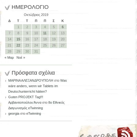
ΗΜΕΡΟΛΟΓΙΟ
Οκτώβριος 2019
Δ
Τ
Τ
Π
Π
Σ
Κ
1
2
3
4
5
6
7
8
9
10
11
12
13
14
15
16
17
18
19
20
21
22
23
24
25
26
27
28
29
30
31
« Μαρ
Νοέ »
Πρόσφατα σχόλια
ΜΑΡΙΝΑ ΑΛΕΞΑΝΔΡΟΥΠΟΛΗ
στο
Was
wäre anders, wenn wir Tablets im
Deutschunterricht hätten?
Guten PROJEKT Tag!!!
Aρβανιτοπούλου Άννα
στο
8ο Εθνικός
Διαγωνισμός eTwinning
georgia
στο
eTwinning