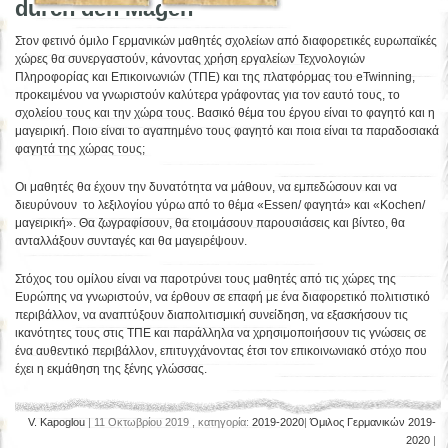
durch den Magen”
Στον φετινό όμιλο Γερμανικών μαθητές σχολείων από διαφορετικές ευρωπαϊκές
χώρες θα συνεργαστούν, κάνοντας χρήση εργαλείων Τεχνολογιών
Πληροφορίας και Επικοινωνιών (ΤΠΕ) και της πλατφόρμας του eTwinning,
προκειμένου να γνωριστούν καλύτερα γράφοντας για τον εαυτό τους, το
σχολείου τους και την χώρα τους. Βασικό θέμα του έργου είναι το φαγητό και η
μαγειρική. Ποιο είναι το αγαπημένο τους φαγητό και ποια είναι τα παραδοσιακά
φαγητά της χώρας τους;
Οι μαθητές θα έχουν την δυνατότητα να μάθουν, να εμπεδώσουν και να
διευρύνουν το λεξιλογίου γύρω από το θέμα «Essen/ φαγητά» και «Kochen/
μαγειρική». Θα ζωγραφίσουν, θα ετοιμάσουν παρουσιάσεις και βίντεο, θα
ανταλλάξουν συνταγές και θα μαγειρέψουν.
Στόχος του ομίλου είναι να παροτρύνει τους μαθητές από τις χώρες της
Ευρώπης να γνωριστούν, να έρθουν σε επαφή με ένα διαφορετικό πολιτιστικό
περιβάλλον, να αναπτύξουν διαπολιτισμική συνείδηση, να εξασκήσουν τις
ικανότητες τους στις ΤΠΕ και παράλληλα να χρησιμοποιήσουν τις γνώσεις σε
ένα αυθεντικό περιβάλλον, επιτυγχάνοντας έτσι τον επικοινωνιακό στόχο που
έχει η εκμάθηση της ξένης γλώσσας.
V. Kapoglou
| 11 Οκτωβρίου 2019 , κατηγορία:
2019-2020
|
Όμιλος Γερμανικών 2019-
2020
|