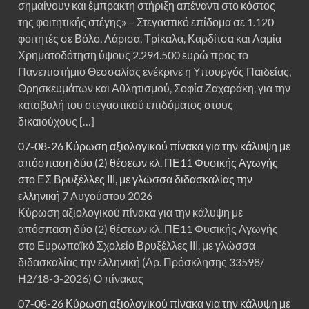
σημαίνουν και έμπρακτη στήριξη απέναντι στο κόστος
της φοιτητικής στέγης» – Στεγαστικό επίδομα σε 1.120
φοιτητές σε Βόλο, Λάρισα, Τρίκαλα, Καρδίτσα και Λαμία
Χρηματοδότηση ύψους 2.294.500 ευρώ προς το
Πανεπιστήμιο Θεσσαλίας ενέκρινε η Υπουργός Παιδείας,
Θρησκευμάτων και Αθλητισμού, Σοφία Ζαχαράκη, για την
καταβολή του στεγαστικού επιδόματος στους
δικαιούχους […]
07-08-26 Κύρωση αξιολογικού πίνακα για την κάλυψη με
απόσπαση δύο (2) θέσεων κλ. ΠΕ11 Φυσικής Αγωγής
στο ΕΣ Βρυξέλλες ΙΙΙ, με γλώσσα διδασκαλίας την
ελληνική
7 Αυγούστου 2026
Κύρωση αξιολογικού πίνακα για την κάλυψη με
απόσπαση δύο (2) θέσεων κλ. ΠΕ11 Φυσικής Αγωγής
στο Ευρωπαϊκό Σχολείο Βρυξέλλες ΙΙΙ, με γλώσσα
διδασκαλίας την ελληνική (Αρ. Πρόσκλησης 33598/
Η2/18-3-2026) Ο πίνακας
07-08-26 Κύρωση αξιολογικού πίνακα για την κάλυψη με