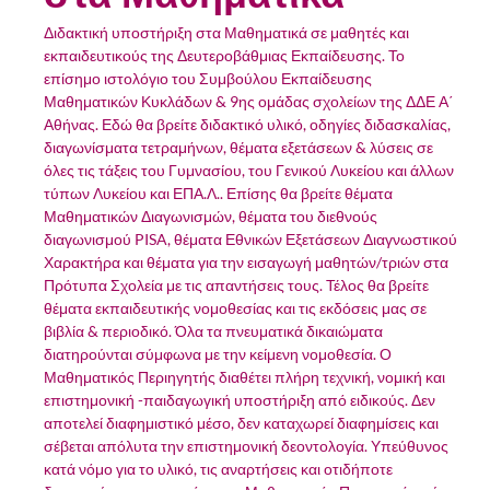
Διδακτική υποστήριξη στα Μαθηματικά σε μαθητές και
εκπαιδευτικούς της Δευτεροβάθμιας Εκπαίδευσης. Το
επίσημο ιστολόγιο του Συμβούλου Εκπαίδευσης
Μαθηματικών Κυκλάδων & 9ης ομάδας σχολείων της ΔΔΕ Α΄
Αθήνας. Εδώ θα βρείτε διδακτικό υλικό, οδηγίες διδασκαλίας,
διαγωνίσματα τετραμήνων, θέματα εξετάσεων & λύσεις σε
όλες τις τάξεις του Γυμνασίου, του Γενικού Λυκείου και άλλων
τύπων Λυκείου και ΕΠΑ.Λ.. Επίσης θα βρείτε θέματα
Μαθηματικών Διαγωνισμών, θέματα του διεθνούς
διαγωνισμού PISA, θέματα Εθνικών Εξετάσεων Διαγνωστικού
Χαρακτήρα και θέματα για την εισαγωγή μαθητών/τριών στα
Πρότυπα Σχολεία με τις απαντήσεις τους. Τέλος θα βρείτε
θέματα εκπαιδευτικής νομοθεσίας και τις εκδόσεις μας σε
βιβλία & περιοδικό. Όλα τα πνευματικά δικαιώματα
διατηρούνται σύμφωνα με την κείμενη νομοθεσία. Ο
Μαθηματικός Περιηγητής διαθέτει πλήρη τεχνική, νομική και
επιστημονική -παιδαγωγική υποστήριξη από ειδικούς. Δεν
αποτελεί διαφημιστικό μέσο, δεν καταχωρεί διαφημίσεις και
σέβεται απόλυτα την επιστημονική δεοντολογία. Υπεύθυνος
κατά νόμο για το υλικό, τις αναρτήσεις και οτιδήποτε