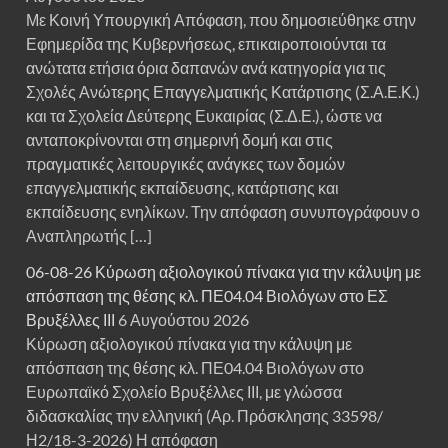
Με Κοινή Υπουργική Απόφαση, που δημοσιεύθηκε στην
Εφημερίδα της Κυβερνήσεως, επικαιροποιούνται τα
ανώτατα ετήσια όρια δαπανών ανά κατηγορία για τις
Σχολές Ανώτερης Επαγγελματικής Κατάρτισης (Σ.Α.Ε.Κ.)
και τα Σχολεία Δεύτερης Ευκαιρίας (Σ.Δ.Ε.), ώστε να
ανταποκρίνονται στη σημερινή δομή και στις
πραγματικές λειτουργικές ανάγκες των δομών
επαγγελματικής εκπαίδευσης, κατάρτισης και
εκπαίδευσης ενηλίκων. Την απόφαση συνυπογράφουν ο
Αναπληρωτής […]
06-08-26 Κύρωση αξιολογικού πίνακα για την κάλυψη με
απόσπαση της θέσης κλ. ΠΕ04.04 Βιολόγων στο ΕΣ
Βρυξέλλες ΙΙΙ
6 Αυγούστου 2026
Κύρωση αξιολογικού πίνακα για την κάλυψη με
απόσπαση της θέσης κλ. ΠΕ04.04 Βιολόγων στο
Ευρωπαϊκό Σχολείο Βρυξέλλες ΙΙΙ, με γλώσσα
διδασκαλίας την ελληνική (Αρ. Πρόσκλησης 33598/
Η2/18-3-2026) Η απόφαση