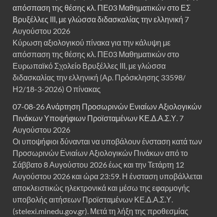
απόσπαση της θέσης κλ. ΠΕ03 Μαθηματικών στο ΕΣ
Βρυξέλλες ΙΙΙ, με γλώσσα διδασκαλίας την ελληνική
7
Αυγούστου 2026
Κύρωση αξιολογικού πίνακα για την κάλυψη με
απόσπαση της θέσης κλ. ΠΕ03 Μαθηματικών στο
Ευρωπαϊκό Σχολείο Βρυξέλλες ΙΙΙ, με γλώσσα
διδασκαλίας την ελληνική (Αρ. Πρόσκλησης 33598/
Η2/18-3-2026) Ο πίνακας
07-08-26 Ανάρτηση Προσωρινών Ενιαίων Αξιολογικών
Πινάκων Υποψήφιων Προϊσταμένων ΚΕ.Δ.Α.Σ.Υ.
7
Αυγούστου 2026
Οι υποψήφιοι δύνανται να υποβάλουν ένσταση κατά των
Προσωρινών Ενιαίων Αξιολογικών Πινάκων από το
Σάββατο 8 Αυγούστου 2026 έως και την Τετάρτη 12
Αυγούστου 2026 και ώρα 23:59. Η ένσταση υποβάλλεται
αποκλειστικώς ηλεκτρονικά και μέσω της εφαρμογής
υποβολής αιτήσεων Προϊσταμένων ΚΕ.Δ.Α.Σ.Υ.
(stelexi.minedu.gov.gr). Μετά τη λήξη της προθεσμίας