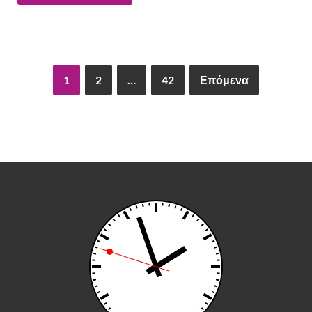
1
2
…
42
Επόμενα