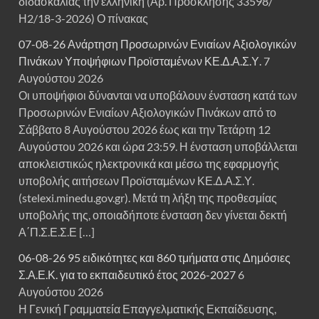
διδασκαλίας την ελληνική (Αρ. Πρόσκλησης 33598/
Η2/18-3-2026) Ο πίνακας
07-08-26 Ανάρτηση Προσωρινών Ενιαίων Αξιολογικών
Πινάκων Υποψήφιων Προϊσταμένων ΚΕ.Δ.Α.Σ.Υ.
7
Αυγούστου 2026
Οι υποψήφιοι δύνανται να υποβάλουν ένσταση κατά των
Προσωρινών Ενιαίων Αξιολογικών Πινάκων από το
Σάββατο 8 Αυγούστου 2026 έως και την Τετάρτη 12
Αυγούστου 2026 και ώρα 23:59. Η ένσταση υποβάλλεται
αποκλειστικώς ηλεκτρονικά και μέσω της εφαρμογής
υποβολής αιτήσεων Προϊσταμένων ΚΕ.Δ.Α.Σ.Υ.
(stelexi.minedu.gov.gr). Μετά τη λήξη της προθεσμίας
υποβολής της, οποιαδήποτε ένσταση δεν γίνεται δεκτή
Α΄Π.Σ.Ε.Σ.Ε […]
06-08-26 95 ειδικότητες και 860 τμήματα στις Δημόσιες
Σ.Α.Ε.Κ. για το εκπαιδευτικό έτος 2026-2027
6
Αυγούστου 2026
Η Γενική Γραμματεία Επαγγελματικής Εκπαίδευσης,