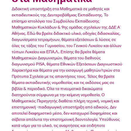
Διδακτική υποστήριξη στα Μαθηματικά σε μαθητές και
εκπαιδευτικούς της Δευτεροβάθμιας Εκπαίδευσης. Το
επίσημο ιστολόγιο του Συμβούλου Εκπαίδευσης
Μαθηματικών Κυκλάδων & 9ης ομάδας σχολείων της ΔΔΕ Α΄
Αθήνας. Εδώ θα βρείτε διδακτικό υλικό, οδηγίες διδασκαλίας,
διαγωνίσματα τετραμήνων, θέματα εξετάσεων & λύσεις σε
όλες τις τάξεις του Γυμνασίου, του Γενικού Λυκείου και άλλων
τύπων Λυκείου και ΕΠΑ.Λ.. Επίσης θα βρείτε θέματα
Μαθηματικών Διαγωνισμών, θέματα του διεθνούς
διαγωνισμού PISA, θέματα Εθνικών Εξετάσεων Διαγνωστικού
Χαρακτήρα και θέματα για την εισαγωγή μαθητών/τριών στα
Πρότυπα Σχολεία με τις απαντήσεις τους. Τέλος θα βρείτε
θέματα εκπαιδευτικής νομοθεσίας και τις εκδόσεις μας σε
βιβλία & περιοδικό. Όλα τα πνευματικά δικαιώματα
διατηρούνται σύμφωνα με την κείμενη νομοθεσία. Ο
Μαθηματικός Περιηγητής διαθέτει πλήρη τεχνική, νομική και
επιστημονική -παιδαγωγική υποστήριξη από ειδικούς. Δεν
αποτελεί διαφημιστικό μέσο, δεν καταχωρεί διαφημίσεις και
σέβεται απόλυτα την επιστημονική δεοντολογία. Υπεύθυνος
κατά νόμο για το υλικό, τις αναρτήσεις και οτιδήποτε