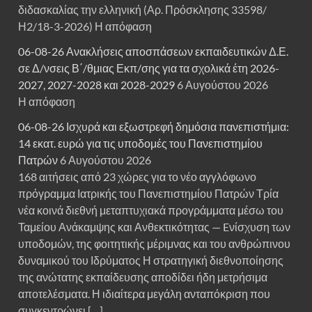
διδασκαλίας την ελληνική (Αρ. Πρόσκλησης 33598/
Η2/18-3-2026) Η απόφαση
06-08-26 Ανακλήσεις αποσπάσεων εκπαιδευτικών Δ.Ε.
σε Δ/νσεις Β΄/θμιας Εκπ/σης για τα σχολικά έτη 2026-
2027, 2027-2028 και 2028-2029
6 Αυγούστου 2026
Η απόφαση
06-08-26 Ισχυρά και εξωστρεφή δημόσια πανεπιστήμια:
14 εκατ. ευρώ για τις υποδομές του Πανεπιστημίου
Πατρών
6 Αυγούστου 2026
168 αιτήσεις από 23 χώρες για το νέο αγγλόφωνο
πρόγραμμα Ιατρικής του Πανεπιστημίου Πατρών Τρία
νέα κοινά διεθνή μεταπτυχιακά προγράμματα μέσω του
Ταμείου Ανάκαμψης και Ανθεκτικότητας — Eνίσχυση των
υποδομών, της φοιτητικής μέριμνας και του ανθρώπινου
δυναμικού του Ιδρύματος Η στρατηγική διεθνοποίησης
της ανώτατης εκπαίδευσης αποδίδει ήδη μετρήσιμα
αποτελέσματα. Η ιδιαίτερα μεγάλη ανταπόκριση που
συγκεντρώνει […]