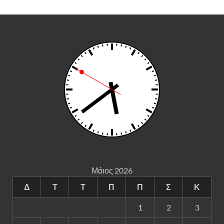
Μάιος 2026
Δ
Τ
Τ
Π
Π
Σ
Κ
1
2
3