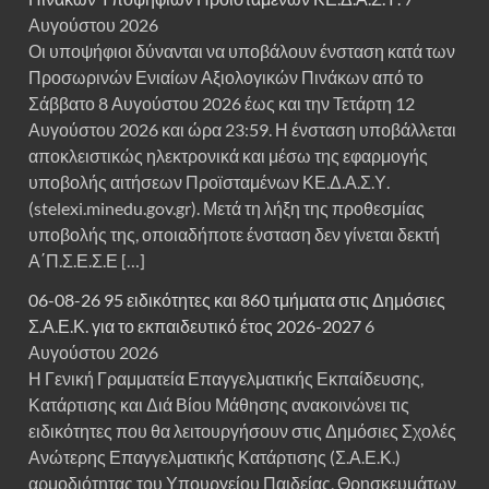
Αυγούστου 2026
Οι υποψήφιοι δύνανται να υποβάλουν ένσταση κατά των
Προσωρινών Ενιαίων Αξιολογικών Πινάκων από το
Σάββατο 8 Αυγούστου 2026 έως και την Τετάρτη 12
Αυγούστου 2026 και ώρα 23:59. Η ένσταση υποβάλλεται
αποκλειστικώς ηλεκτρονικά και μέσω της εφαρμογής
υποβολής αιτήσεων Προϊσταμένων ΚΕ.Δ.Α.Σ.Υ.
(stelexi.minedu.gov.gr). Μετά τη λήξη της προθεσμίας
υποβολής της, οποιαδήποτε ένσταση δεν γίνεται δεκτή
Α΄Π.Σ.Ε.Σ.Ε […]
06-08-26 95 ειδικότητες και 860 τμήματα στις Δημόσιες
Σ.Α.Ε.Κ. για το εκπαιδευτικό έτος 2026-2027
6
Αυγούστου 2026
Η Γενική Γραμματεία Επαγγελματικής Εκπαίδευσης,
Κατάρτισης και Διά Βίου Μάθησης ανακοινώνει τις
ειδικότητες που θα λειτουργήσουν στις Δημόσιες Σχολές
Ανώτερης Επαγγελματικής Κατάρτισης (Σ.Α.Ε.Κ.)
αρμοδιότητας του Υπουργείου Παιδείας, Θρησκευμάτων