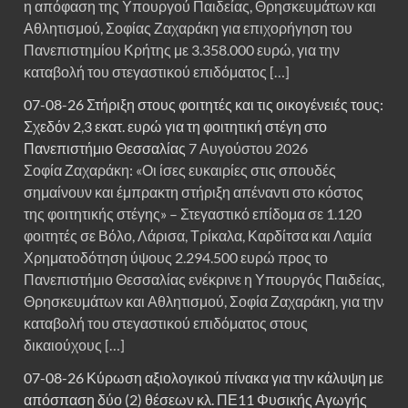
η απόφαση της Υπουργού Παιδείας, Θρησκευμάτων και
Αθλητισμού, Σοφίας Ζαχαράκη για επιχορήγηση του
Πανεπιστημίου Κρήτης με 3.358.000 ευρώ, για την
καταβολή του στεγαστικού επιδόματος […]
07-08-26 Στήριξη στους φοιτητές και τις οικογένειές τους:
Σχεδόν 2,3 εκατ. ευρώ για τη φοιτητική στέγη στο
Πανεπιστήμιο Θεσσαλίας
7 Αυγούστου 2026
Σοφία Ζαχαράκη: «Οι ίσες ευκαιρίες στις σπουδές
σημαίνουν και έμπρακτη στήριξη απέναντι στο κόστος
της φοιτητικής στέγης» – Στεγαστικό επίδομα σε 1.120
φοιτητές σε Βόλο, Λάρισα, Τρίκαλα, Καρδίτσα και Λαμία
Χρηματοδότηση ύψους 2.294.500 ευρώ προς το
Πανεπιστήμιο Θεσσαλίας ενέκρινε η Υπουργός Παιδείας,
Θρησκευμάτων και Αθλητισμού, Σοφία Ζαχαράκη, για την
καταβολή του στεγαστικού επιδόματος στους
δικαιούχους […]
07-08-26 Κύρωση αξιολογικού πίνακα για την κάλυψη με
απόσπαση δύο (2) θέσεων κλ. ΠΕ11 Φυσικής Αγωγής