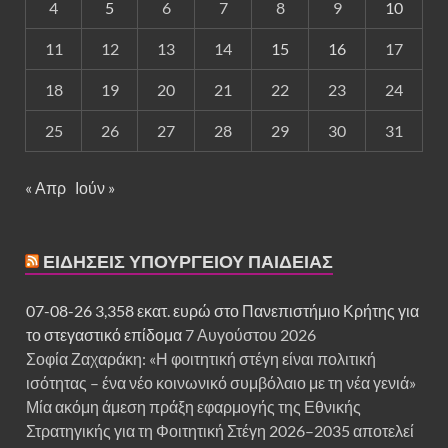
4
5
6
7
8
9
10
11
12
13
14
15
16
17
18
19
20
21
22
23
24
25
26
27
28
29
30
31
« Απρ
Ιούν »
ΕΙΔΉΣΕΙΣ ΥΠΟΥΡΓΕΊΟΥ ΠΑΙΔΕΊΑΣ
07-08-26 3,358 εκατ. ευρώ στο Πανεπιστήμιο Κρήτης για
το στεγαστικό επίδομα
7 Αυγούστου 2026
Σοφία Ζαχαράκη: «Η φοιτητική στέγη είναι πολιτική
ισότητας – ένα νέο κοινωνικό συμβόλαιο με τη νέα γενιά»
Μία ακόμη άμεση πράξη εφαρμογής της Εθνικής
Στρατηγικής για τη Φοιτητική Στέγη 2026–2035 αποτελεί