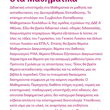
Διδακτική υποστήριξη στα Μαθηματικά σε μαθητές και
εκπαιδευτικούς της Δευτεροβάθμιας Εκπαίδευσης. Το
επίσημο ιστολόγιο του Συμβούλου Εκπαίδευσης
Μαθηματικών Κυκλάδων & 9ης ομάδας σχολείων της ΔΔΕ Α΄
Αθήνας. Εδώ θα βρείτε διδακτικό υλικό, οδηγίες διδασκαλίας,
διαγωνίσματα τετραμήνων, θέματα εξετάσεων & λύσεις σε
όλες τις τάξεις του Γυμνασίου, του Γενικού Λυκείου και άλλων
τύπων Λυκείου και ΕΠΑ.Λ.. Επίσης θα βρείτε θέματα
Μαθηματικών Διαγωνισμών, θέματα του διεθνούς
διαγωνισμού PISA, θέματα Εθνικών Εξετάσεων Διαγνωστικού
Χαρακτήρα και θέματα για την εισαγωγή μαθητών/τριών στα
Πρότυπα Σχολεία με τις απαντήσεις τους. Τέλος θα βρείτε
θέματα εκπαιδευτικής νομοθεσίας και τις εκδόσεις μας σε
βιβλία & περιοδικό. Όλα τα πνευματικά δικαιώματα
διατηρούνται σύμφωνα με την κείμενη νομοθεσία. Ο
Μαθηματικός Περιηγητής διαθέτει πλήρη τεχνική, νομική και
επιστημονική -παιδαγωγική υποστήριξη από ειδικούς. Δεν
αποτελεί διαφημιστικό μέσο, δεν καταχωρεί διαφημίσεις και
σέβεται απόλυτα την επιστημονική δεοντολογία. Υπεύθυνος
κατά νόμο για το υλικό, τις αναρτήσεις και οτιδήποτε