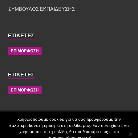
ΣΥΜΒΟΥΛΟΣ ΕΚΠΑΙΔΕΥΣΗΣ
ΕΤΙΚΈΤΕΣ
ΕΠΙΜΟΡΦΩΣΗ
ΕΤΙΚΈΤΕΣ
ΕΠΙΜΟΡΦΩΣΗ
Το περιεχόμενο αρχείων που εμφανίζει το ονοματεπώνυμο του
Χρησιμοποιούμε cookies για να σας προσφέρουμε την
διαχειριστή αποτελεί προσωπικό δημιούργημα και
καλύτερη δυνατή εμπειρία στη σελίδα μας. Εάν συνεχίσετε να
προστατεύεται από το νόμο περί πνευματικών δικαιωμάτων.
χρησιμοποιείτε τη σελίδα, θα υποθέσουμε πως είστε
ικανοποιημένοι με αυτό.