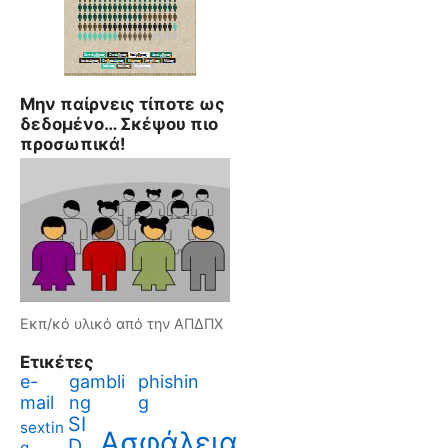
Μην παίρνεις τίποτε ως
δεδομένο… Σκέψου πιο
προσωπικά!
Εκπ/κό υλικό από την ΑΠΔΠΧ
Ετικέτες
e-
gambli
phishin
mail
ng
g
SI
sextin
Ασφάλεια
D
g