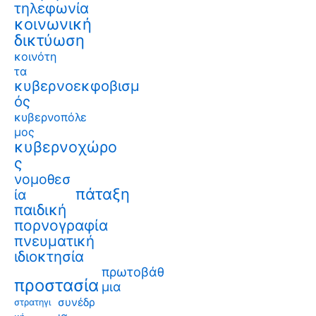
τηλεφωνία
κοινωνική
δικτύωση
κοινότη
τα
κυβερνοεκφοβισμ
ός
κυβερνοπόλε
μος
κυβερνοχώρο
ς
νομοθεσ
πάταξη
ία
παιδική
πορνογραφία
πνευματική
ιδιοκτησία
πρωτοβάθ
προστασία
μια
συνέδρ
στρατηγι