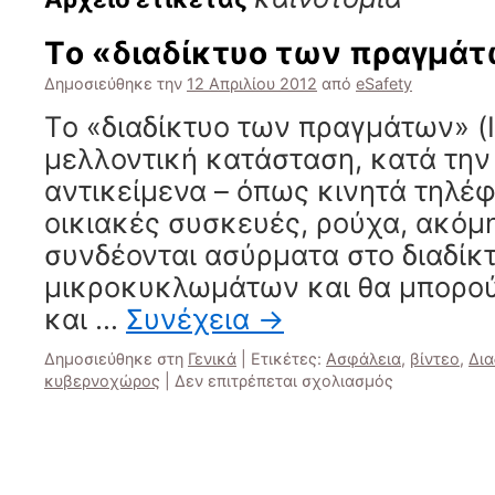
Tο «διαδίκτυο των πραγμά
Δημοσιεύθηκε την
12 Απριλίου 2012
από
eSafety
Tο «διαδίκτυο των πραγμάτων» (Io
μελλοντική κατάσταση, κατά την
αντικείμενα – όπως κινητά τηλέ
οικιακές συσκευές, ρούχα, ακόμη
συνδέονται ασύρματα στο διαδί
μικροκυκλωμάτων και θα μπορο
και …
Συνέχεια
→
Δημοσιεύθηκε στη
Γενικά
|
Ετικέτες:
Ασφάλεια
,
βίντεο
,
Δια
στο
κυβερνοχώρος
|
Δεν επιτρέπεται σχολιασμός
Tο
«διαδίκτυο
των
πραγμάτων»