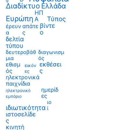
Διαδίκτυο
Ελλάδα
ΗΠ
Ευρώπη
Τύπος
Α
βίντε
απάτε
έρευν
ο
ς
α
δελτία
τύπου
δευτεροβάθ
διαγωνισμ
μια
ός
εκθέσει
εθισμ
εικόν
ς
ός
ες
ηλεκτρονικά
παιχνίδια
ημερίδ
ηλεκτρονικό
ες
εμπόριο
ιο
ιδιωτικότητα
ί
ιστοσελίδε
ς
κινητή