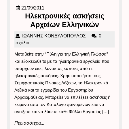
21/09/2011
21/09/2011
Ηλεκτρονικές ασκήσεις
Ηλεκτρον
Αρχαίων Ελληνικών
ασκήσει
ΙΩΑΝΝΗΣ
ΙΩΑΝΝΗΣ ΚΟΝΔΥΛΟΠΟΥΛΟΣ
0
Αρχαίων
ΚΟΝΔΥΛΟΠΟΥΛΟΣ
σχόλια
Ελληνικ
Μεταβείτε στην “Πύλη για την Ελληνική Γλώσσα”
και εξοικειωθείτε με τα ηλεκτρονικά εργαλεία που
υπάρχουν εκεί, λύνοντας κάποιες από τις
ηλεκτρονικές ασκήσεις. Χρησιμοποιήστε τους
Συμφραστικούς Πίνακες Λέξεων, τα Ηλεκτρονικά
Λεξικά και τα εγχειρίδια του Εργαστηρίου
Αρχαιομάθειας. Μπορείτε να επιλέξετε ασκήσεις ή
κείμενα από τον Κατάλογο φαινομένων είτε να
ανοίξετε και να λύσετε κάθε Φύλλο Εργασίας […]
Περισσότερα...
Περισσότερα...