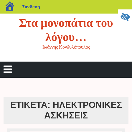
blogs.sch.gr
Σύνδεση
Μετάβαση
Στα μονοπάτια του
στο
περιεχόμενο
λόγου…
Ιωάννης Κονδυλόπουλος
Άνοιγμα
μενού
ΕΤΙΚΈΤΑ:
ΗΛΕΚΤΡΟΝΙΚΈΣ
ΑΣΚΉΣΕΙΣ