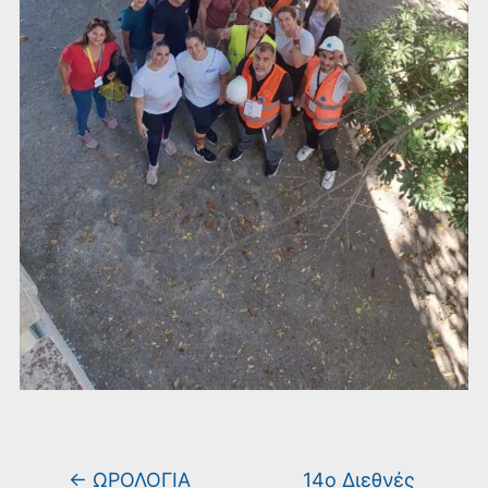
←
ΩΡΟΛΟΓΙΑ
14ο Διεθνές