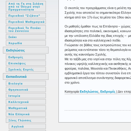
Από τη Γη στη Σελήνη
από το Όνειρο στην
Ο σκοπός του προγράμματος είναι η μελέτη τ
Πραγματικότητα
Σχολής που αποτελεί το σημαντικότερο Ελληνι
Περιοδικό "Ζιζάνιο"
κίνημα από τον 17ο έως τα μέσα του 19ου αιώ
Περιοδικό Μαθημαγικά
Οι μαθητές έμαθαν πως τα Επτάνησα – χώρος
Περιοδικό Το Πενάκι
ιδιαιτερότητες στο πολιτικό, οικονομικό, κοινω
του Ζαννείου
με την υπόλοιπη Ελλάδα της ίδιας εποχής – μ
Σκάκι
ιδιαιτερότητα και στο καλλιτεχνικό πεδίο.
Χορωδία
Γνώρισαν σε βάθος τους εκπροσώπους του κα
ρεύματος και εντόπισαν τόσο τη θεματολογία κ
Εκδηλώσεις
αυτής της καινοτόμου Σχολής.
Εκδρομές
Με το ταξίδι μας στο νησί και στην πόλη της 
πίνακες υψηλής καλλιτεχνικής και αισθητικής 
Επισκέψεις
φρούρια, παλάτια, Μουσεία και Πινακοθήκες. Α
Σχολικές Εορτές
εμβληματικά έργα του τόπου συνιστούν ένα επ
Εκπαιδευτικά
αρμονικό αποτέλεσμα συνάντησης διαφορετικ
στο χρόνο.
Βιολογία
Θρησκευτικά
Κατηγορία
Εκδηλώσεις
,
Εκδρομές
|
Δεν επιτ
Ιστορία
Καλλιτεχνικά
Μαθηματικά
Νέα Ελληνικά
Ξένες Γλώσσες
Αγγλικά