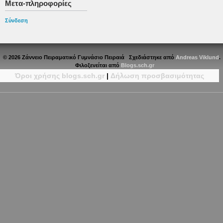
Μετα-πληροφορίες
Σύνδεση
© 2026 Ζάννειο Πειραματικό Γυμνάσιο Πειραιά Σχεδιάστηκε από
Andreas Viklund
.
Φιλοξενείται από
Blogs.sch.gr
Όροι χρήσης blogs.sch.gr
|
Δήλωση προσβασιμότητας