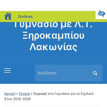
blogs.sch.gr
Σύνδεση
Γυμνάσιο με Λ.Τ.
Ξηροκαμπίου
Λακωνίας
Αναζήτηση
Εναλλαγή
για:
του
μενού
για
Αρχική
»
Γενικά
»
Εγγραφή στο Γυμνάσιο για το Σχολικό
κινητά
Έτος 2025-2026