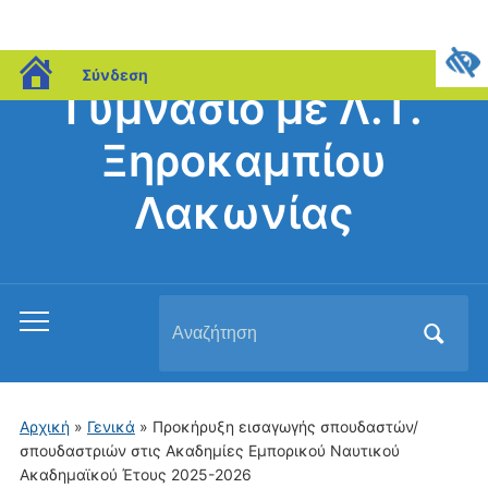
blogs.sch.gr
Σύνδεση
Γυμνάσιο με Λ.Τ.
Ξηροκαμπίου
Λακωνίας
Αναζήτηση
Εναλλαγή
για:
του
μενού
για
Αρχική
»
Γενικά
»
Προκήρυξη εισαγωγής σπουδαστών/
κινητά
σπουδαστριών στις Ακαδημίες Εμπορικού Ναυτικού
Ακαδημαϊκού Έτους 2025-2026