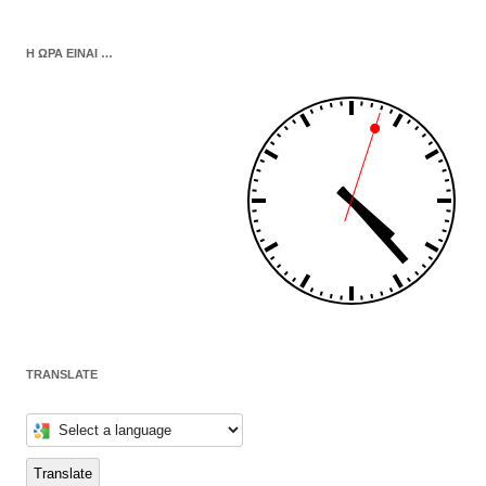
Η ΩΡΑ ΕΙΝΑΙ …
TRANSLATE
Select
a
language
to
Translate
translate