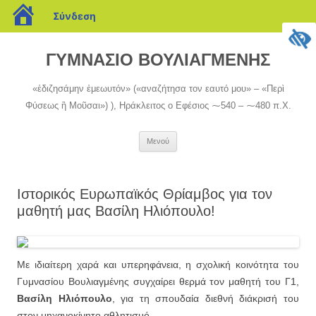
blogs.sch.gr
Σύνδεση
Μετάβαση
σε
ΓΥΜΝΑΣΙΟ ΒΟΥΛΙΑΓΜΕΝΗΣ
περιεχόμενο
«ἐδιζησάμην ἐμεωυτόν» («αναζήτησα τον εαυτό μου» – «Περὶ
Φύσεως ἢ Μοῦσαι») ), Ηράκλειτος ο Εφέσιος ⁓540 ‒ ⁓480 π.Χ.
Μενού
Ιστορικός Ευρωπαϊκός Θρίαμβος για τον
μαθητή μας Βασίλη Ηλιόπουλο!
Με ιδιαίτερη χαρά και υπερηφάνεια, η σχολική κοινότητα του
Γυμνασίου Βουλιαγμένης συγχαίρει θερμά τον μαθητή του Γ1,
Βασίλη Ηλιόπουλο
, για τη σπουδαία διεθνή διάκρισή του
στον μηχανοκίνητο αθλητισμό.