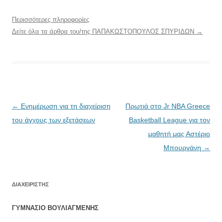
Περισσότερες πληροφορίες
Δείτε όλα τα άρθρα του/της ΠΑΠΑΚΩΣΤΟΠΟΥΛΟΣ ΣΠΥΡΙΔΩΝ
→
Πλοήγηση
←
Ενημέρωση για τη διαχείριση
Πρωτιά στο Jr NBA Greece
άρθρων
του άγχους των εξετάσεων
Basketball League για τον
μαθητή μας Αστέριο
Μπουργάνη
→
ΔΙΑΧΕΙΡΙΣΤΉΣ
ΓΥΜΝΑΣΙΟ ΒΟΥΛΙΑΓΜΕΝΗΣ