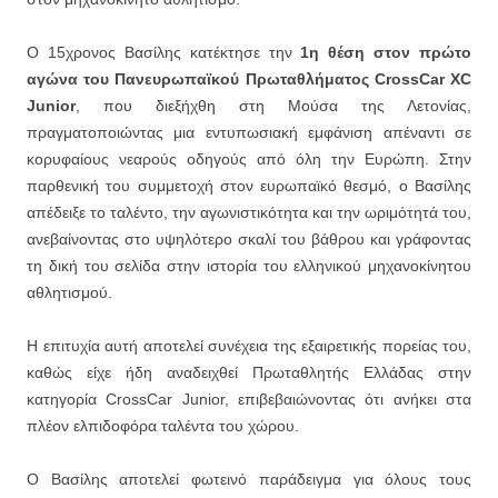
Ο 15χρονος Βασίλης κατέκτησε την
1η θέση στον πρώτο
αγώνα του Πανευρωπαϊκού Πρωταθλήματος CrossCar XC
Junior
, που διεξήχθη στη Μούσα της Λετονίας,
πραγματοποιώντας μια εντυπωσιακή εμφάνιση απέναντι σε
κορυφαίους νεαρούς οδηγούς από όλη την Ευρώπη. Στην
παρθενική του συμμετοχή στον ευρωπαϊκό θεσμό, ο Βασίλης
απέδειξε το ταλέντο, την αγωνιστικότητα και την ωριμότητά του,
ανεβαίνοντας στο υψηλότερο σκαλί του βάθρου και γράφοντας
τη δική του σελίδα στην ιστορία του ελληνικού μηχανοκίνητου
αθλητισμού.
Η επιτυχία αυτή αποτελεί συνέχεια της εξαιρετικής πορείας του,
καθώς είχε ήδη αναδειχθεί Πρωταθλητής Ελλάδας στην
κατηγορία CrossCar Junior, επιβεβαιώνοντας ότι ανήκει στα
πλέον ελπιδοφόρα ταλέντα του χώρου.
Ο Βασίλης αποτελεί φωτεινό παράδειγμα για όλους τους