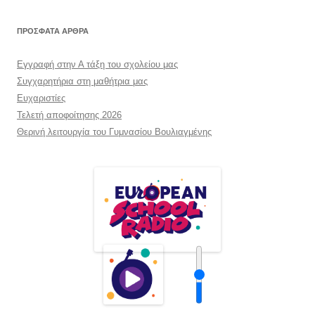
ΠΡΌΣΦΑΤΑ ΆΡΘΡΑ
Εγγραφή στην Α τάξη του σχολείου μας
Συγχαρητήρια στη μαθήτρια μας
Ευχαριστίες
Τελετή αποφοίτησης 2026
Θερινή λειτουργία του Γυμνασίου Βουλιαγμένης