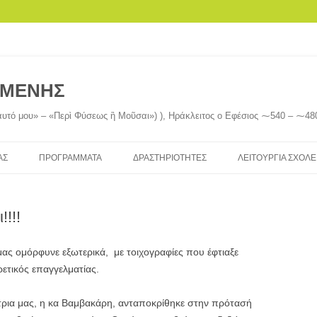
ΓΜΕΝΗΣ
αυτό μου» – «Περὶ Φύσεως ἢ Μοῦσαι») ), Ηράκλειτος ο Εφέσιος ⁓540 ‒ ⁓48
ΑΣ
ΠΡΟΓΡΆΜΜΑΤΑ
ΔΡΑΣΤΗΡΙΌΤΗΤΕΣ
ΛΕΙΤΟΥΡΓΊΑ ΣΧΟΛΕ
ΠΡΌΓΡΑΜΜΑ ΜΑΘΗΜΆΤΩΝ
ΕΚΔΗΛΏΣΕΙΣ ΣΧΟΛΕΊΟΥ
ΕΓΓΡΑΦΈΣ – ΜΕΤΕ
ΑΠΟΥΣΊΕΣ
!!!
ΜΑΣ
ΗΛΕΚΤΡΟΝΙΚΉ ΤΆΞΗ –
ΠΡΟΓΡΆΜΜΑΤΑ ΚΑΙ ΌΜΙΛΟΙ
ΤΗΛΕΚΠΑΊΔΕΥΣΗ
ΕΝΙΣΧΥΤΙΚΉ ΔΙΔΑΣ
ΙΚΟΊ ΜΑΣ
ΕΚΔΡΟΜΈΣ ΚΑΙ ΕΠΙΣΚΈΨΕΙΣ
μας ομόρφυνε εξωτερικά, με τοιχογραφίες που έφτιαξε
ΕΣΩΤΕΡΙΚΌΣ ΚΑΝΟΝΙΣΜΌΣ
ΕΔΥ (ΣΧΟΛΙΚΉ ΨΥ
ρετικός επαγγελματίας.
ΝΈΩΝ ΚΑΙ
ΔΙΑΚΡΊΣΕΙΣ ΜΑΘΗΤΏΝ
ΛΕΙΤΟΥΡΓΊΑΣ
ΚΟΙΝΩΝΙΚΉ ΛΕΙΤΟ
ρια μας, η κα Βαμβακάρη, ανταποκρίθηκε στην πρότασή
ΏΡΕΣ ΥΠΟΔΟΧΉΣ ΓΟΝΈΩΝ
ΚΕΔΑΣΥ