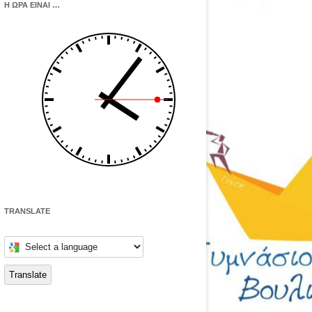
Η ΩΡΑ ΕΙΝΑΙ …
TRANSLATE
Select
a
language
to
Translate
translate
this
page