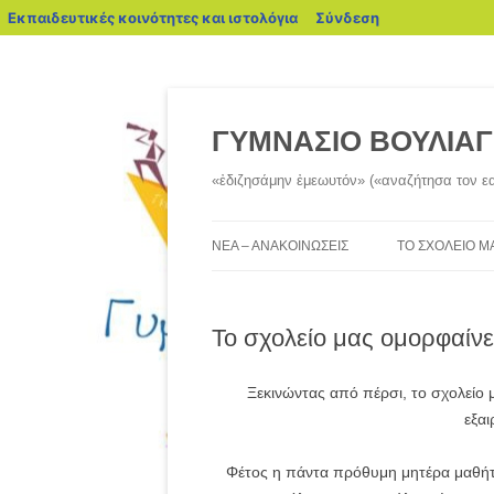
blogs.sch.gr
Εκπαιδευτικές κοινότητες και ιστολόγια
Σύνδεση
Μετάβαση
σε
περιεχόμενο
ΓΥΜΝΑΣΙΟ ΒΟΥΛΙΑ
«ἐδιζησάμην ἐμεωυτόν» («αναζήτησα τον ε
ΝΈΑ – ΑΝΑΚΟΙΝΏΣΕΙΣ
ΤΟ ΣΧΟΛΕΊΟ Μ
ΟΙ ΧΏΡΟΙ ΜΑΣ
Το σχολείο μας ομορφαίνει!
ΟΙ ΜΑΘΗΤΈΣ 
ΟΙ ΕΚΠΑΙΔΕΥΤ
Ξεκινώντας από πέρσι, το σχολείο 
εξαι
ΣΎΛΛΟΓΟΣ ΓΟ
ΚΗΔΕΜΌΝΩΝ
Φέτος η πάντα πρόθυμη μητέρα μαθήτ