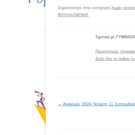
Δημοσιεύτηκε στην κατηγορία
Χωρίς κατηγο
ΒΟΥΛΙΑΓΜΕΝΗΣ
.
Σχετικά με ΓΥΜΝΑΣ
Περισσότερες πληροφο
Δείτε όλα τα άρθρα
Πλοήγηση
←
Αγιασμός 2024 Τετάρτη 11 Σεπτεμβρί
άρθρων