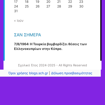
17
18
19
20
21
22
23
24
25
26
27
28
29
30
31
« Ιούν
ΣΑΝ ΣΉΜΕΡΑ
7/8/1964: Η Τουρκία βομβαρδίζει θέσεις των
Ελληνοκυπρίων στην Κύπρο.
Σχολικό Έτος 2024-2025 - All Rights Reserved
Όροι χρήσης blogs.sch.gr
|
Δήλωση προσβασιμότητας