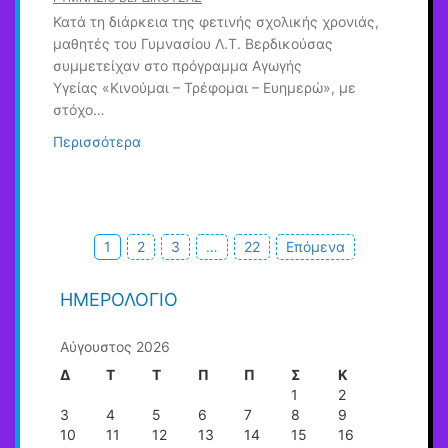
Κατά τη διάρκεια της φετινής σχολικής χρονιάς,
μαθητές του Γυμνασίου Λ.Τ. Βερδικούσας
συμμετείχαν στο πρόγραμμα Αγωγής
Υγείας «Κινούμαι – Τρέφομαι – Ευημερώ», με
στόχο…
Περισσότερα
Πλοήγηση
1
2
3
…
22
Επόμενα
άρθρων
ΗΜΕΡΟΛΌΓΙΟ
Αύγουστος 2026
Δ
Τ
Τ
Π
Π
Σ
Κ
1
2
3
4
5
6
7
8
9
10
11
12
13
14
15
16