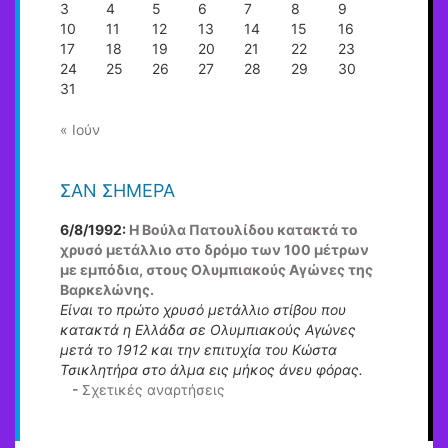
3
4
5
6
7
8
9
10
11
12
13
14
15
16
17
18
19
20
21
22
23
24
25
26
27
28
29
30
31
« Ιούν
ΣΑΝ ΣΉΜΕΡΑ
6/8/1992:
Η Βούλα Πατουλίδου κατακτά το
χρυσό μετάλλιο στο δρόμο των 100 μέτρων
με εμπόδια, στους Ολυμπιακούς Αγώνες της
Βαρκελώνης.
Είναι το πρώτο χρυσό μετάλλιο στίβου που
κατακτά η Ελλάδα σε Ολυμπιακούς Αγώνες
μετά το 1912 και την επιτυχία του Κώστα
Τσικλητήρα στο άλμα εις μήκος άνευ φόρας.
-
Σχετικές αναρτήσεις