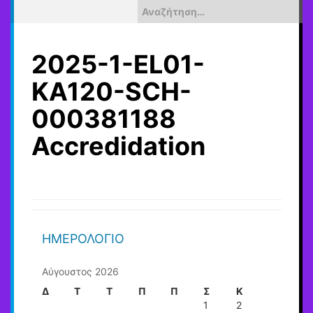
Αναζήτηση
για:
2025-1-EL01-
KA120-SCH-
000381188
Accredidation
ΗΜΕΡΟΛΌΓΙΟ
Αύγουστος 2026
Δ
Τ
Τ
Π
Π
Σ
Κ
1
2