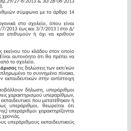
ιθμ.29/27-6-2013 & 30/28-06-2013
3.
ριθμιών σύμφωνα με το άρθρο 14
ργανικά στο σχολείο, όπου είναι
7/2013 έως και 3/7/2013 ) στο Δ/
αν επιθυμούν ή όχι να κριθούν
ς εκείνου του κλάδου στον οποίο
Είναι αυτονόητο ότι θα πρέπει να
 από το σχολείο.
Λάρισας
τις δηλώσεις των εκπ/κών
μπληρωμένο το συννημένο πίνακα,
 εκπαιδευτικών στην αντίστοιχη
ποβάλλουν δήλωση, υπεράριθμοι
σεις χαρακτηρισμού υπεραρίθμων,
 εκπαιδευτικοί που μετατέθηκαν ή
ως υπεράριθμοι, θεωρείται ότι
ης) υπεράριθμοι χαρακτηρίζονται
 χρονιάς.
ους υπεράριθμους εκπαιδευτικούς