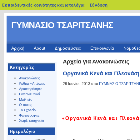
blogs.sch.gr
Εκπαιδευτικές κοινότητες και ιστολόγια
Σύνδεση
ΓΥΜΝΑΣΙΟ ΤΣΑΡΙΤΣΑΝΗΣ
Αρχική
About
Δημοσιεύσεις
Επικοινωνία
Νομοθε
Αρχεία για Ανακοινώσεις
Kατηγορίες
Οργανικά Κενά και Πλεονάσ
Ανακοινώσεις
29 Ιουνίου 2013 από
ΓΥΜΝΑΣΙΟ ΤΣΑΡΙΤΣΑΝ
Άρθρα – Απόψεις
Δραστηριότητες
Εκπαιδευτικοί
Μαθητές
Ο τόπος
Το Σχολείο
Φωτογραφίες
«Οργανικά Κενά και Πλεον
Χωρίς κατηγορία
Ημερολόγιο