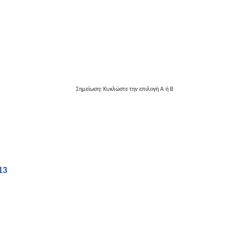
Σημείωση: Κυκλώστε την επιλογή Α ή Β
1
3