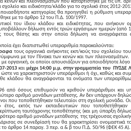
α κενών και πλεονασμάτων που καταρτίστηκε με τις υπ. αρ
 σχολείο και ειδικότητα/κλάδο για το σχολικό έτος 2012-201
 οποιασδήποτε κατηγορίας θα προηγηθεί η ρύθμιση υπερα
θηκε με το άρθρο 12 του Π.Δ. 100/1997.
υτικοί του ίδιου κλάδου και ειδικότητας, που ανήκουν ο
υποβάλλουν δήλωση εντός τριών εργάσιμων ημερών (από 1/
ής τους θέσης και στην οποία δήλωση να αναγράφεται 
 οποία έχει διαπιστωθεί υπεραριθμία παρακαλούνται:
γραφα
τους οργανικά ανήκοντες εκπ/κούς του σχολείου του
σύμφωνα με τον Πίνακα των κενών και των πλεονασμάτων. 
ί με οργανική, οι οποίοι απουσιάζουν για οποιοδήποτε λόγο
07-2013
και
μέχρι 14:00 μ.μ.
στην γραμματεία του ΠΥΣΔΕ 
 ώστε να χαρακτηριστούν υπεράριθμοι ή όχι, καθώς και συ
άθε κλάδου θα αναγράφονται τα ονόματα των υπεραρίθμων
96 από όσους επιθυμούν να κριθούν υπεράριθμοι και υ
γαλύτερο αριθμό μονάδων μετάθεσης. Αν δεν υπάρχουν δηλώ
ίνοι που τοποθετήθηκαν τελευταίοι στη σχολική μονάδα. Οι
ό έτος, εκτός των εκπαιδευτικών που τοποθετήθηκαν 
ερίπτωση ταυτόχρονης τοποθέτησης (και μη ύπαρξη δήλωσ
κρότερο αριθμό μονάδων μετάθεσης της τρέχουσας σχολικής
Λάρισας σε συνεδρίασή του θα χαρακτηρίσει ονομαστικά τ
ο άρθρο 14 παραγ. 3 περ. α & β του Π.Δ. 50/96 (ΦΕΚ 45 Α).