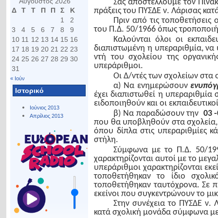
Αύγουστος 2026
Σας αποστέλλουμε τον Πίνακ
πράξεις του ΠΥΣΔΕ ν. Λάρισας κατά
Δ
Τ
Τ
Π
Π
Σ
Κ
1
2
Πριν από τις τοποθετήσεις
του Π.Δ. 50/1966 όπως τροποποιή
3
4
5
6
7
8
9
Καλούνται όλοι οι εκπαιδε
10
11
12
13
14
15
16
διαπιστωμένη η υπεραριθμία, να 
17
18
19
20
21
22
23
ντή του σχολείου της οργανικ
24
25
26
27
28
29
30
υπεράριθμοι.
31
Οι Δ/ντές των σχολείων στα
« Ιούν
α) Να ενημερώσουν
ενυπό
Ιστορικό
έχει διαπιστωθεί η υπεραριθμία 
ειδοποιηθούν και οι εκπαιδευτικο
Ιούνιος 2013
β) Να παραδώσουν την
03 -
Απρίλιος 2013
που θα υποβληθούν στα σχολεία,
όπου δίπλα στις υπεραριθμίες κ
στήλη.
Σύμφωνα με το Π.Δ. 50/19
χαρακτηρίζονται αυτοί με το με
υπεράριθμοι χαρακτηρίζονται εκε
τοποθετήθηκαν το ίδιο σχολικ
τοποθετήθηκαν ταυτόχρονα. Σε π
εκείνοι που συγκεντρώνουν το μι
Στην συνέχεια το ΠΥΣΔΕ ν. 
κατά σχολική μονάδα σύμφωνα με τ