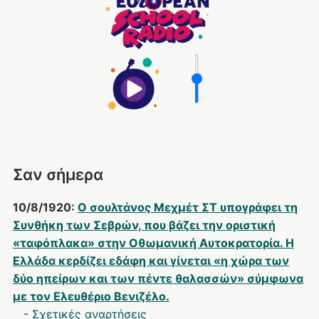
Σαν σήμερα
10/8/1920:
Ο σουλτάνος Μεχμέτ ΣΤ υπογράφει τη
Συνθήκη των Σεβρών, που βάζει την οριστική
«ταφόπλακα» στην Οθωμανική Αυτοκρατορία. Η
Ελλάδα κερδίζει εδάφη και γίνεται «η χώρα των
δύο ηπείρων και των πέντε θαλασσών» σύμφωνα
με τον Ελευθέριο Βενιζέλο.
-
Σχετικές αναρτήσεις