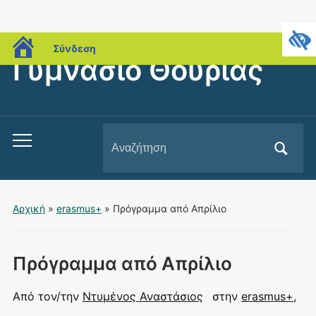
blogs.sch.gr
Σύνδεση
Γυμνάσιο Θουρίας
Αναζήτηση
Εναλλαγή
για:
του
μενού
για
Αρχική
»
erasmus+
»
Πρόγραμμα από Απρίλιο
κινητά
Πρόγραμμα από Απρίλιο
Από τον/την
Ντυμένος Αναστάσιος
στην
erasmus+
,