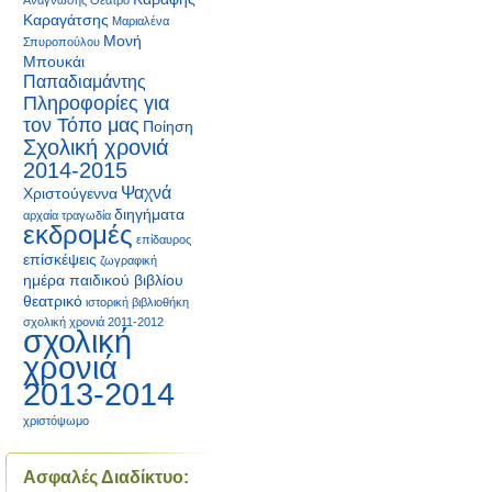
Ανάγνωσης
Θέατρο
Καραγάτσης
Μαριαλένα
Μονή
Σπυροπούλου
Μπουκάι
Παπαδιαμάντης
Πληροφορίες για
τον Τόπο μας
Ποίηση
Σχολική χρονιά
2014-2015
Ψαχνά
Χριστούγεννα
διηγήματα
αρχαία τραγωδία
εκδρομές
επίδαυρος
επίσκέψεις
ζωγραφική
ημέρα παιδικού βιβλίου
θεατρικό
ιστορική βιβλιοθήκη
σχολική χρονιά 2011-2012
σχολική
χρονιά
2013-2014
χριστόψωμο
Ασφαλές Διαδίκτυο: