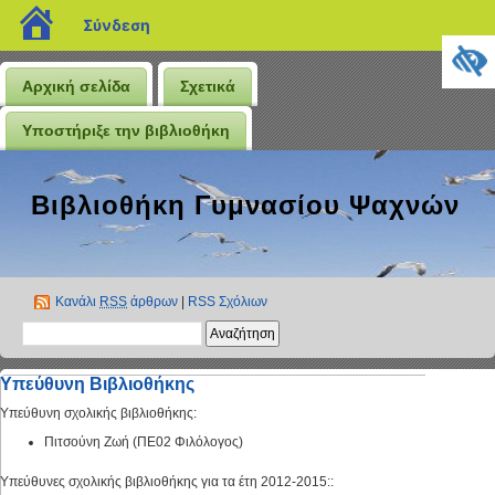
blogs.sch.gr
Σύνδεση
Αρχική σελίδα
Σχετικά
Υποστήριξε την βιβλιοθήκη
Βιβλιοθήκη Γυμνασίου Ψαχνών
Κανάλι
RSS
άρθρων
|
RSS Σχόλιων
Υπεύθυνη Βιβλιοθήκης
Υπεύθυνη σχολικής βιβλιοθήκης:
Πιτσούνη Ζωή (ΠΕ02 Φιλόλογος)
Υπεύθυνες σχολικής βιβλιοθήκης για τα έτη 2012-2015::