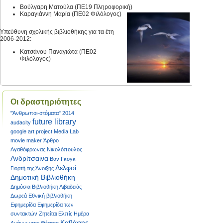
Βούλγαρη Ματούλα (ΠΕ19 Πληροφορική)
Καραγιάννη Μαρία (ΠΕ02 Φιλόλογος)
Υπεύθυνη σχολικής βιβλιοθήκης για τα έτη
2006-2012:
Κατσάνου Παναγιώτα (ΠΕ02
Φιλόλογος)
Οι δραστηριότητες
"Άνθρωποι-στόματα"
2014
future library
audacity
google art project
Media Lab
movie maker
Άρθρο
Αγαθόφρωνας Νικολόπουλος
Ανδρίτσαινα
Βαν Γκογκ
Δελφοί
Γιορτή της Άνοιξης
Δημοτική Βιβλιοθήκη
Δημόσια Βιβλιοθήκη Λιβαδειάς
Δωρεά
Εθνική βιβλιοθήκη
Εφημερίδα
Εφημερίδα των
συντακτών
Ζητείται Ελπίς
Ημέρα
Καβάφης