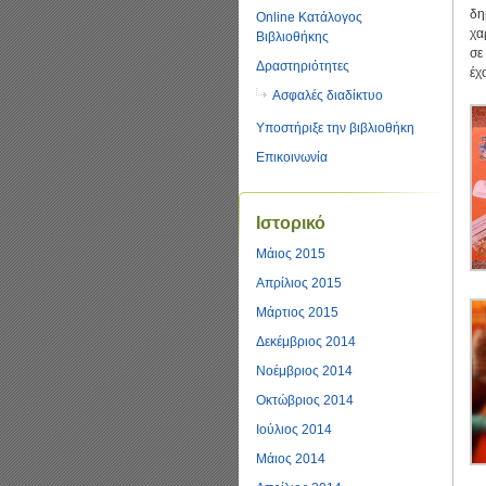
δη
Online Κατάλογος
χα
Βιβλιοθήκης
σε
Δραστηριότητες
έχ
Ασφαλές διαδίκτυο
Υποστήριξε την βιβλιοθήκη
Επικοινωνία
Ιστορικό
Μάιος 2015
Απρίλιος 2015
Μάρτιος 2015
Δεκέμβριος 2014
Νοέμβριος 2014
Οκτώβριος 2014
Ιούλιος 2014
Μάιος 2014