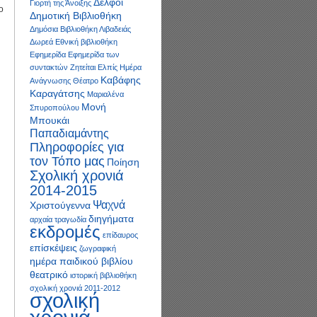
Δελφοί
Γιορτή της Άνοιξης
ο
Δημοτική Βιβλιοθήκη
Δημόσια Βιβλιοθήκη Λιβαδειάς
Δωρεά
Εθνική βιβλιοθήκη
Εφημερίδα
Εφημερίδα των
συντακτών
Ζητείται Ελπίς
Ημέρα
Καβάφης
Ανάγνωσης
Θέατρο
Καραγάτσης
Μαριαλένα
Μονή
Σπυροπούλου
Μπουκάι
Παπαδιαμάντης
Πληροφορίες για
τον Τόπο μας
Ποίηση
Σχολική χρονιά
2014-2015
Ψαχνά
Χριστούγεννα
διηγήματα
αρχαία τραγωδία
εκδρομές
επίδαυρος
επίσκέψεις
ζωγραφική
ημέρα παιδικού βιβλίου
θεατρικό
ιστορική βιβλιοθήκη
σχολική χρονιά 2011-2012
σχολική