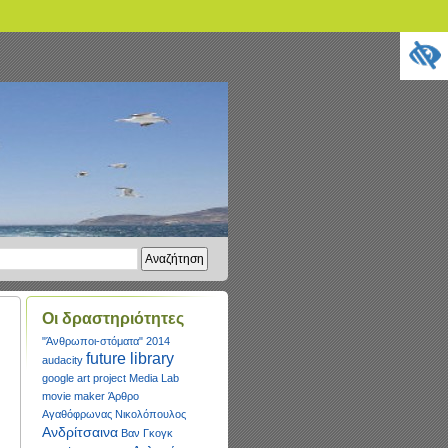
Οι δραστηριότητες
"Άνθρωποι-στόματα"
2014
future library
audacity
google art project
Media Lab
movie maker
Άρθρο
Αγαθόφρωνας Νικολόπουλος
Ανδρίτσαινα
Βαν Γκογκ