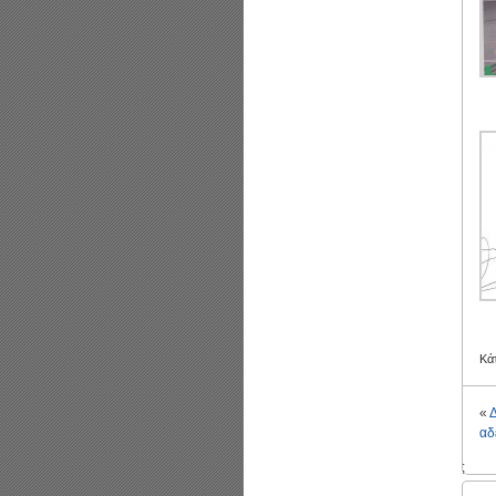
Κά
«
αδ
;