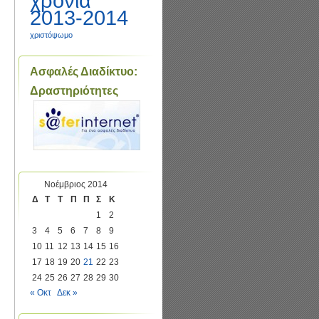
χρονιά
2013-2014
χριστόψωμο
Ασφαλές Διαδίκτυο:
Δραστηριότητες
Νοέμβριος 2014
Δ
Τ
Τ
Π
Π
Σ
Κ
1
2
3
4
5
6
7
8
9
10
11
12
13
14
15
16
17
18
19
20
21
22
23
24
25
26
27
28
29
30
« Οκτ
Δεκ »