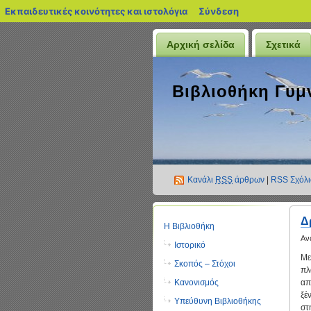
blogs.sch.gr
Εκπαιδευτικές κοινότητες και ιστολόγια
Σύνδεση
Αρχική σελίδα
Σχετικά
Βιβλιοθήκη Γυ
Κανάλι
RSS
άρθρων
|
RSS Σχόλ
Δ
Η Βιβλιοθήκη
Αν
Ιστορικό
Με
Σκοπός – Στόχοι
πλ
Κανονισμός
απ
ξέ
Υπεύθυνη Βιβλιοθήκης
στ