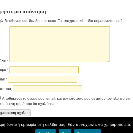
φήστε μια απάντηση
ηλ. διεύθυνση σας δεν δημοσιεύεται.
Τα υποχρεωτικά πεδία σημειώνονται με
*
όλιο
*
νομα
*
ail
*
τότοπος
Αποθήκευσε το όνομά μου, email, και τον ιστότοπο μου σε αυτόν τον πλοηγό για
ν επόμενη φορά που θα σχολιάσω.
η δυνατή εμπειρία στη σελίδα μας. Εάν συνεχίσετε να χρησιμοποιείτε 
Copyright © Βιβλιοθήκη Γυμνασίου Ψαχνών Φιλοξενείται από
Blogs.sch.gr