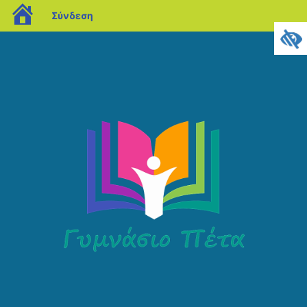
blogs.sch.gr
Σύνδεση