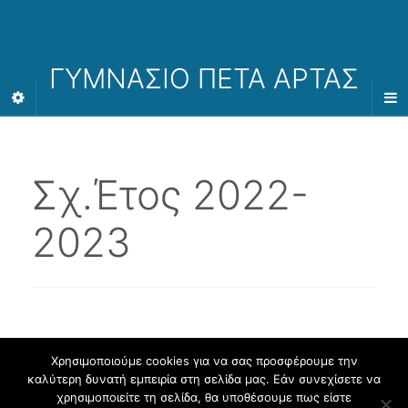
ΓΥΜΝΑΣΙΟ ΠΕΤΑ ΑΡΤΑΣ
Σχ.Έτος 2022-
2023
Χρησιμοποιούμε cookies για να σας προσφέρουμε την
καλύτερη δυνατή εμπειρία στη σελίδα μας. Εάν συνεχίσετε να
Φιλοξενείται στο https://blogs.sch.gr
. Θέμα εμφάνισης Flat-sch.
χρησιμοποιείτε τη σελίδα, θα υποθέσουμε πως είστε
Βασισμένο στο
Flat