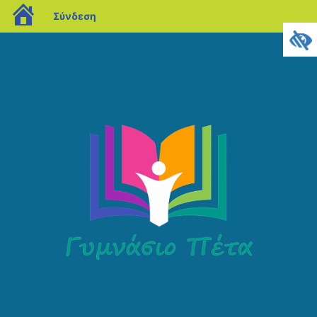
blogs.sch.gr
Σύνδεση