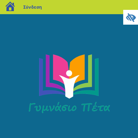
blogs.sch.gr
Σύνδεση