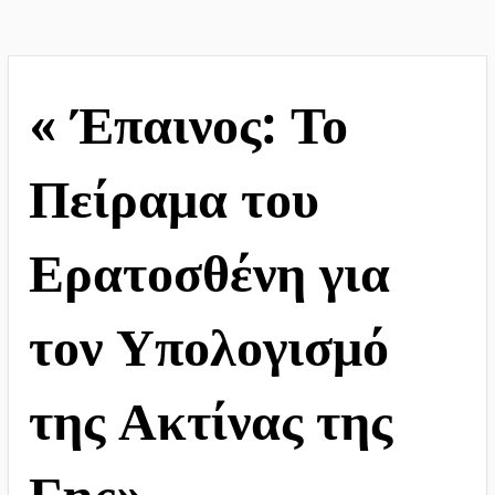
Η Πρέβεζα αναδασώνει το
Πελόπιο!
« Έπαινος: Το
Πείραμα του
Ερατοσθένη για
τον Υπολογισμό
της Ακτίνας της
Γης»,