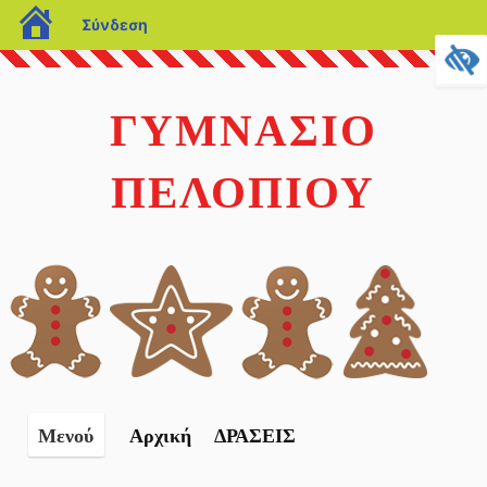
blogs.sch.gr
Σύνδεση
Μετάβαση
σε
ΓΥΜΝΑΣΙΟ
περιεχόμενο
ΠΕΛΟΠΙΟΥ
Αρχική
ΔΡΑΣΕΙΣ
Μενού
Κατά της σχολικής βιας