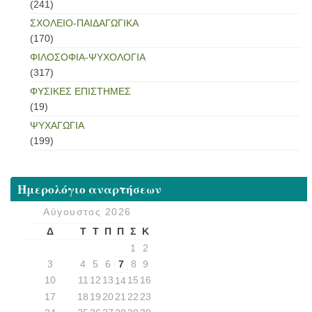
(241)
ΣΧΟΛΕΙΟ-ΠΑΙΔΑΓΩΓΙΚΑ
(170)
ΦΙΛΟΣΟΦΙΑ-ΨΥΧΟΛΟΓΙΑ
(317)
ΦΥΣΙΚΕΣ ΕΠΙΣΤΗΜΕΣ
(19)
ΨΥΧΑΓΩΓΙΑ
(199)
Ημερολόγιο αναρτήσεων
Αύγουστος 2026
Δ
Τ
Τ
Π
Π
Σ
Κ
1
2
3
4
5
6
7
8
9
10
11
12
13
15
16
14
17
18
19
20
21
22
23