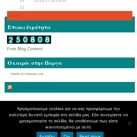
24
25
26
27
28
29
30
31
« Ιούν
Επισκεψιμότητα
Free Blog Content
Ο καιρός στην Παργα
Weather by Freemeteo.com
Άγνωστο κανάλι
Χρησιμοποιούμε cookies για να σας προσφέρουμε την
καλύτερη δυνατή εμπειρία στη σελίδα μας. Εάν συνεχίσετε να
Όροι χρήσης blogs.sch.gr
|
Δήλωση προσβασιμότητας
| © 2026 Καλώς
χρησιμοποιείτε τη σελίδα, θα υποθέσουμε πως είστε
ήρθατε στο Δέσκειο Γυμνάσιο Πάργας
ικανοποιημένοι με αυτό.
Φιλοξενείται από
Blogs.sch.gr
Εντάξει
Όχι
Read more