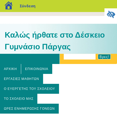
blogs.sch.gr
Σύνδεση
Καλώς ήρθατε στο Δέσκειο
Γυμνάσιο Πάργας
ΑΡΧΙΚΉ
ΕΠΙΚΟΙΝΩΝΊΑ
ΕΡΓΑΣΊΕΣ ΜΑΘΗΤΏΝ
Ο ΕΥΕΡΓΈΤΗΣ ΤΟΥ ΣΧΟΛΕΊΟΥ
ΤΟ ΣΧΟΛΕΊΟ ΜΑΣ
ΏΡΕΣ ΕΝΗΜΈΡΩΣΗΣ ΓΟΝΈΩΝ