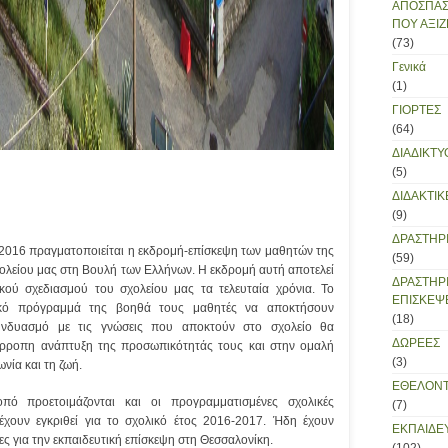
ΑΠΟΣΠΑΣ
ΠΟΥ ΑΞΙΖ
(73)
Γενικά
(1)
ΓΙΟΡΤΕΣ
(64)
ΔΙΑΔΙΚΤΥ
(5)
ΔΙΔΑΚΤΙΚ
(9)
ΔΡΑΣΤΗΡ
2/2016 πραγματοποιείται η εκδρομή-επίσκεψη των μαθητών της
(59)
χολείου μας στη Βουλή των Ελλήνων. Η εκδρομή αυτή αποτελεί
ΔΡΑΣΤΗΡ
ικού σχεδιασμού του σχολείου μας τα τελευταία χρόνια. Το
ΕΠΙΣΚΕΨ
ικό πρόγραμμά της βοηθά τους μαθητές να αποκτήσουν
(18)
υνδυασμό με τις γνώσεις που αποκτούν στο σχολείο θα
ΔΩΡΕΕΣ
όρροπη ανάπτυξη της προσωπικότητάς τους και στην ομαλή
(3)
νία και τη ζωή.
ΕΘΕΛΟΝΤ
οπό προετοιμάζονται και οι προγραμματισμένες σχολικές
(7)
έχουν εγκριθεί για το σχολικό έτος 2016-2017. Ήδη έχουν
ΕΚΠΑΙΔΕ
ίες για την εκπαιδευτική επίσκεψη στη Θεσσαλονίκη.