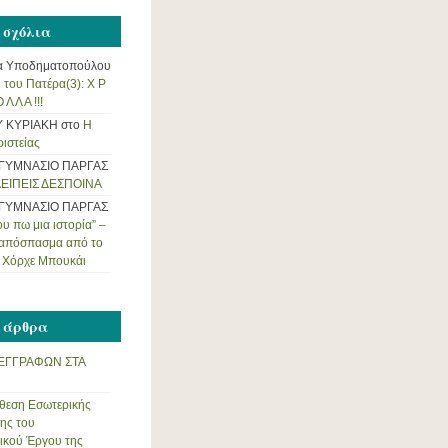
 σχόλια
α Υποδηματοπούλου
 του Πατέρα(3): Χ Ρ
 Λ Λ Α !!!
Υ ΚΥΡΙΑΚΗ
στο
Η
ριστείας
 ΓΥΜΝΑΣΙΟ ΠΑΡΓΑΣ
ΕΙΠΕΙΣ ΔΕΣΠΟΙΝΑ
 ΓΥΜΝΑΣΙΟ ΠΑΡΓΑΣ
υ πω μια ιστορία” –
 απόσπασμα από το
υ Χόρχε Μπουκάι
 άρθρα
ΕΓΓΡΑΦΩΝ ΣΤΑ
θεση Εσωτερικής
ης του
ικού Έργου της