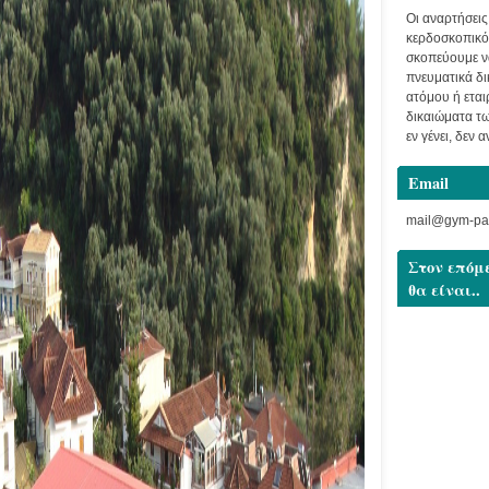
Οι αναρτήσεις
κερδοσκοπικό
σκοπεύουμε ν
πνευματικά δ
ατόμου ή εται
δικαιώματα τ
εν γένει, δεν 
Email
mail@gym-par
Στον επόμ
θα είναι..