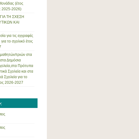
Μονάδας (έτος
: 2025-2026)
ΓΙΑ ΤΗ ΣΧΕΣΗ
ΤΙΚΩΝ ΚΑΙ
σία για τις εγγραφές
 για το σχολικό έτος
7
μαθητών/τριών στα
στα Δημόσια
χολεία,στα Πρότυπα
τικά Σχολεία και στα
ά Σχολεία για το
τος 2026-2027
ς
εις
εις