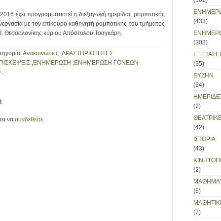
(102)
ΕΝΗΜΕΡ
2/2016 έχει προγραμματιστεί η διεξαγωγή ημερίδας ρομποτικής
(433)
υνεργασία με τον επίκουρο καθηγητή ρομποτικής του τμήματος
.Ι. Θεσσαλονίκης κύριου Απόστολου Τσαγκάρη.
ΕΝΗΜΕΡ
(303)
ατηγορία
Ανακοινώσεις
,
ΔΡΑΣΤΗΡΙΟΤΗΤΕΣ
ΕΞΕΤΑΣΕΙ
ΠΙΣΚΕΨΕΙΣ
,
ΕΝΗΜΕΡΩΣΗ
,
ΕΝΗΜΕΡΩΣΗ ΓΟΝΕΩΝ
(35)
Ο
.
ΕΥΖΗΝ
(64)
ΗΜΕΡΙΔΕ
η
(2)
ΘΕΑΤΡΙΚΕ
πει να
συνδεθείτε
.
(42)
ΙΣΤΟΡΙΑ
(43)
ΚΙΝΗΤΟΠ
(2)
ΜΑΘΗΜΑΤ
(6)
ΜΑΘΗΤΙΚ
(7)