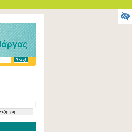
Πάργας