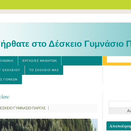
ήρθατε στο Δέσκειο Γυμνάσιο 
ΟΙΝΩΝΊΑ
ΕΡΓΑΣΊΕΣ ΜΑΘΗΤΏΝ
Υ ΣΧΟΛΕΊΟΥ
ΤΟ ΣΧΟΛΕΊΟ ΜΑΣ
Σ ΓΟΝΈΩΝ
είου
Αναζήτηση
ΕΣΚΕΙΟ ΓΥΜΝΑΣΙΟ ΠΑΡΓΑΣ
για:
Αποποίηση