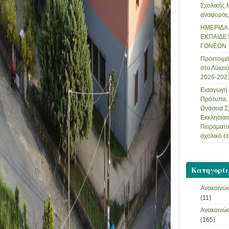
Σχολικής 
αναφοράς
ΗΜΕΡΙΔΑ 
ΕΚΠΑΙΔΕΥ
ΓΟΝΕΩΝ
Προετοιμα
στο Λύκειο
2026-202
Εισαγωγή 
Πρότυπα, 
Ωνάσεια Σ
Εκκλησιασ
Πειραματικ
σχολικό έ
Kατηγορίε
Ανακοινώσ
(11)
Ανακοινώσ
(165)