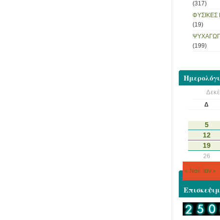
(317)
ΦΥΣΙΚΕΣ
(19)
ΨΥΧΑΓΩΓ
(199)
Ημερολόγι
Δεκ
Δ
5
12
19
26
« Νοέ
Ιαν »
Επισκεψιμ