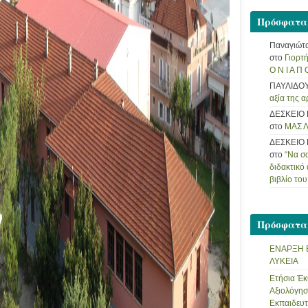
Πρόσφατα
Παναγιώτ
στο
Γιορτή
Ο Ν Ι Α Π Ο
ΠΑΥΛΙΔΟ
αξία της α
ΔΕΣΚΕΙΟ
στο
ΜΑΣ Λ
ΔΕΣΚΕΙΟ
στο
“Να σο
διδακτικό
βιβλίο το
Πρόσφατα
ΕΝΑΡΞΗ 
ΛΥΚΕΙΑ
Ετήσια Έκ
Αξιολόγησ
Εκπαιδευτ