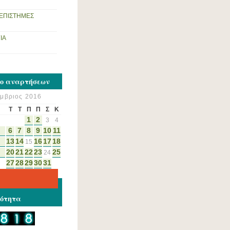
 ΕΠΙΣΤΗΜΕΣ
ΙΑ
ο αναρτήσεων
έμβριος 2016
Τ
Τ
Π
Π
Σ
Κ
1
2
3
4
6
7
8
9
10
11
13
14
16
17
18
15
20
21
22
23
25
24
27
28
29
30
31
ότητα