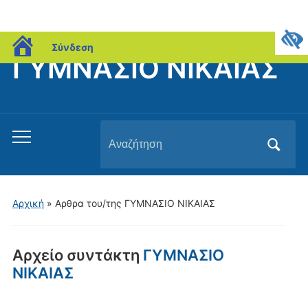
blogs.sch.gr
Σύνδεση
ΓΥΜΝΑΣΙΟ ΝΙΚΑΙΑΣ
Αναζήτηση
Εναλλαγή
για:
του
μενού
για
Αρχική
»
Αρθρα του/της ΓΥΜΝΑΣΙΟ ΝΙΚΑΙΑΣ
κινητά
Αρχείο συντάκτη
ΓΥΜΝΑΣΙΟ
ΝΙΚΑΙΑΣ