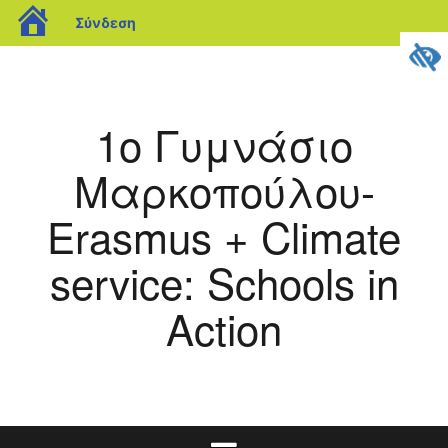
blogs.sch.gr
Σύνδεση
Μετάβαση
σε
περιεχόμενο
1ο Γυμνάσιο
Μαρκοπούλου-
Erasmus + Climate
service: Schools in
Action