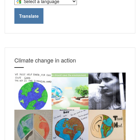
Select
a
language
Translate
to
translate
this
page
Climate change in action