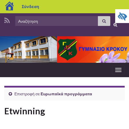
blogs.sch.gr
Σύνδεση
Search
Αναζήτηση
Εναλλαγ
for:
φόρμας
αναζήτη
Εναλ
πλοή
Επιστροφή σε
Ευρωπαϊκά προγράμματα
Etwinning