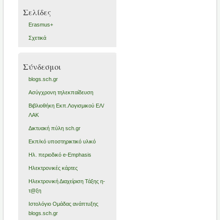
Σελίδες
Erasmus+
Σχετικά
Σύνδεσμοι
blogs.sch.gr
Ασύγχρονη τηλεκπαίδευση
Βιβλιοθήκη Εκπ.Λογισμικού ΕΛ/
ΛΑΚ
Δικτυακή πύλη sch.gr
Εκπ/κό υποστηρικτικό υλικό
Ηλ. περιοδικό e-Emphasis
Ηλεκτρονικές κάρτες
Ηλεκτρονική Διαχείριση Τάξης η-
τ@ξη
Ιστολόγιο Ομάδας ανάπτυξης
blogs.sch.gr