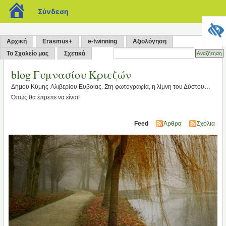
blogs.sch.gr
Σύνδεση
Αρχική
Erasmus+
e-twinning
Αξιολόγηση
Το Σχολείο μας
Σχετικά
blog Γυμνασίου Κριεζών
Δήμου Κύμης-Αλιβερίου Ευβοίας. Στη φωτογραφία, η λίμνη του Δύστου…
Όπως θα έπρεπε να είναι!
Feed
Άρθρα
Σχόλια