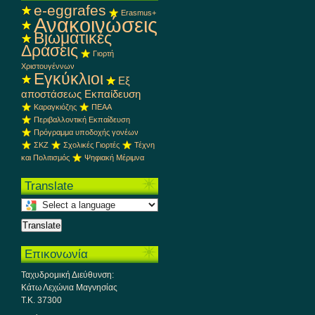
e-eggrafes
Erasmus+
Ανακοινώσεις
Βιωματικές
Δράσεις
Γιορτή
Χριστουγέννων
Εγκύκλιοι
Εξ
αποστάσεως Εκπαίδευση
Καραγκιόζης
ΠΕΑΑ
Περιβαλλοντική Εκπαίδευση
Πρόγραμμα υποδοχής γονέων
ΣΚΖ
Σχολικές Γιορτές
Τέχνη
και Πολιτισμός
Ψηφιακή Μέριμνα
Translate
Select
a
Translate
language
to
Επικονωνία
translate
this
Ταχυδρομική Διεύθυνση:
page
Κάτω Λεχώνια Μαγνησίας
Τ.Κ. 37300