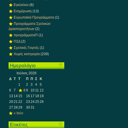
Εγκύκλιοι
(8)
Ενημέρωση
(13)
Ευρωπαϊκά Προγράμματα
(1)
Προγράμματα Σχολικών
Δραστηριοτήτων
(2)
προγράμματαΠ
(1)
ΠΣΔ
(2)
Σχολικές Γιορτές
(1)
Χωρίς κατηγορία
(239)
Ημερολόγιο
Ιούλιος 2026
Δ
Τ
Τ
Π
Π
Σ
Κ
1
2
3
4
5
6
7
8
9
10
11
12
13
14
15
16
17
18
19
20
21
22
23
24
25
26
27
28
29
30
31
« Ιούν
Ετικέτες