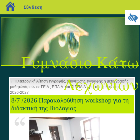
blogs.sch.gr
Σύνδεση
Γυμνάσιο Κάτω
Λεχωνίων
←
Ηλεκτρονική Αίτηση εγγραφής, ανανέωσης εγγραφής ή μετεγγραφής
μαθητών/τριών σε ΓΕ.Λ., ΕΠΑ.Λ. και Π.ΕΠΑ.Λ., για το σχολικό έτος
2026-2027
8/7 /2026 Παρακολούθηση workshop για τη
διδακτική της Βιολογίας