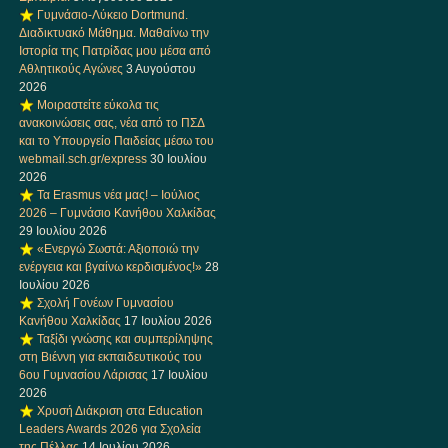
Γυμνάσιο-Λύκειο Dortmund.
Διαδικτυακό Μάθημα. Μαθαίνω την
Ιστορία της Πατρίδας μου μέσα από
Αθλητικούς Αγώνες
3 Αυγούστου
2026
Μοιραστείτε εύκολα τις
ανακοινώσεις σας, νέα από το ΠΣΔ
και το Υπουργείο Παιδείας μέσω του
webmail.sch.gr/express
30 Ιουλίου
2026
Τα Erasmus νέα μας! – Ιούλιος
2026 – Γυμνάσιο Κανήθου Χαλκίδας
29 Ιουλίου 2026
«Ενεργώ Σωστά: Αξιοποιώ την
ενέργεια και βγαίνω κερδισμένος!»
28
Ιουλίου 2026
Σχολή Γονέων Γυμνασίου
Κανήθου Χαλκίδας
17 Ιουλίου 2026
Ταξίδι γνώσης και συμπερίληψης
στη Βιέννη για εκπαιδευτικούς του
6ου Γυμνασίου Λάρισας
17 Ιουλίου
2026
Χρυσή Διάκριση στα Education
Leaders Awards 2026 για Σχολεία
της Πέλλας
14 Ιουλίου 2026