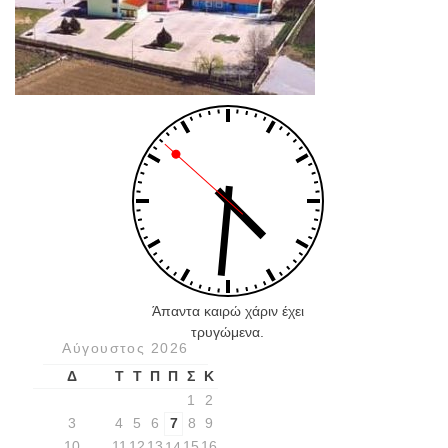
Άπαντα καιρώ χάριν έχει
τρυγώμενα.
Αύγουστος 2026
Δ
Τ
Τ
Π
Π
Σ
Κ
1
2
3
4
5
6
7
8
9
10
11
12
13
15
16
14