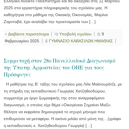
Ελληνικό Ανοικτό Πανεπιστήμιο και θα διεξαχθεί στις 11 Μαρτίου
2025 στα εργαστήρια πληροφορικής του σχολείου μας. Η
καθηγήτρια στο μάθημα της Οικιακής Οικονομίας, Μαρίνα
Ζαρνταβά, έχει αναλάβει την προετοιμασία των […]
Διαβάστε περισσότερα
Υποβολή σχολίου
9
Φεβρουαρίου 2025
ΓΥΜΝΑΣΙΟ ΚΑΒΑΣΙΛΩΝ ΗΜΑΘΙΑΣ
Συμμετοχή στον 28o Πανελλαδικό Διαγωνισμό
της Ύπατης Αρμοστείας του ΟΗΕ για τους
Πρόσφυγες
Η μαθήτρια της Β΄ τάξης του σχολείου μας Λίλε Μαϊσουράτζε, με
τη στήριξη της εκπαιδευτικού Γεωργίας Χατζηθεοδώρου,
συμμετείχε με έργο ζωγραφικής της στον αναγραφόμενο
διαγωνισμό, ο οποίος είχε θέμα «Οικογένεια Σημαίνει Μαζί».
Θέλησε να εκφράσει δημιουργικά το ισχυρό μήνυμα που
επιθυμούσε να μεταφέρει. Η εικόνα μιλάει από μόνη της…(γράφει
η εκπαιδευτικός κ. Χατζηθεοδώρου Γεωργία) […]