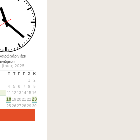
αιρώ χάριν έχει
υγώμενα.
μβριος 2025
Τ
Τ
Π
Π
Σ
Κ
1
2
4
5
6
7
8
9
11
12
13
14
15
16
18
23
19
20
21
22
25
26
27
28
29
30