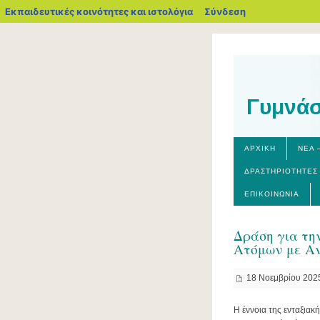
blogs.sch.gr
Εκπαιδευτικές κοινότητες και ιστολόγια
Σύνδεση
Γυμνάσ
ΑΡΧΙΚΉ
ΝΈΑ 
ΔΡΑΣΤΗΡΙΌΤΗΤΕΣ
ΕΠΙΚΟΙΝΩΝΊΑ
Δράση για τη
Ατόμων με Α
18 Νοεμβρίου 202
Η έννοια της ενταξιακ