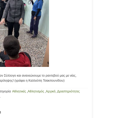
ον Σύλλογο και ανανεώνουμε το ραντεβού μας με νέες,
ερίληψης! (γράφει η Καλλιόπη Τσακπουνίδου)
ατηγορία
Αθλητικές
,
Αθλητισμός
,
Αρχική
,
Δραστηριότητες
.
η