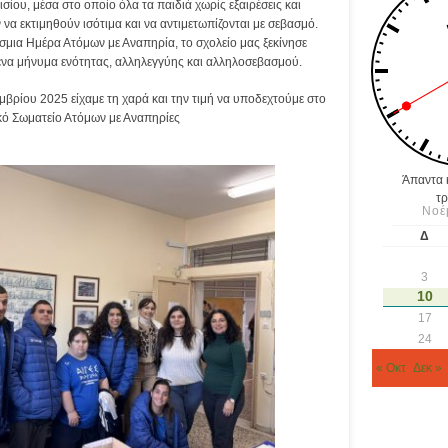
σίου, μέσα στο οποίο όλα τα παιδιά χωρίς εξαιρέσεις και
να εκτιμηθούν ισότιμα και να αντιμετωπίζονται με σεβασμό.
μια Ημέρα Ατόμων με Αναπηρία, το σχολείο μας ξεκίνησε
ι ένα μήνυμα ενότητας, αλληλεγγύης και αλληλοσεβασμού.
εμβρίου 2025 είχαμε τη χαρά και την τιμή να υποδεχτούμε στο
ικό Σωματείο Ατόμων με Αναπηρίες
Άπαντα κ
τρ
Νοέ
Δ
3
10
17
24
« Οκτ
Δεκ »