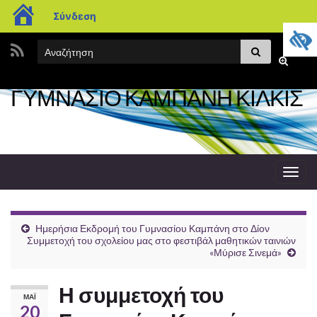
blogs.sch.gr
Σύνδεση
Search
Αναζήτηση
Εναλλαγ
for:
φόρμας
ΓΥΜΝΑΣΙΟ ΚΑΜΠΑΝΗ ΚΙΛΚΙΣ
αναζήτη
Εναλ
πλοή
Ημερήσια Εκδρομή του Γυμνασίου Καμπάνη στο Δίον
Συμμετοχή του σχολείου μας στο φεστιβάλ μαθητικών ταινιών
«Μύρισε Σινεμά»
Η συμμετοχή του
ΜΆΙ
20