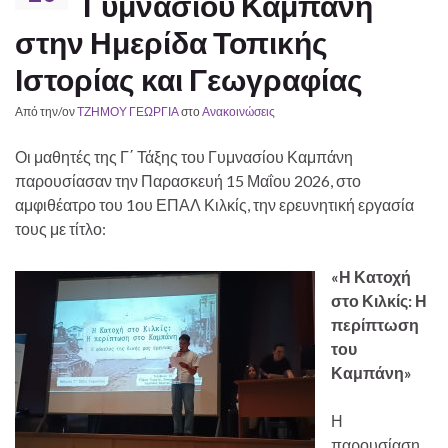
Γυμνασίου Καμπάνη
στην Ημερίδα Τοπικής
Ιστορίας και Γεωγραφίας
Από την/ον
ΤΖΗΜΟΥ ΓΕΩΡΓΙΑ
στο
Ανακοινώσεις
Οι μαθητές της Γ΄ Τάξης του Γυμνασίου Καμπάνη
παρουσίασαν την Παρασκευή 15 Μαΐου 2026, στο
αμφιθέατρο του 1ου ΕΠΑΛ Κιλκίς, την ερευνητική εργασία
τους με τίτλο:
«Η Κατοχή
στο Κιλκίς: Η
περίπτωση
του
Καμπάνη»
Η
παρουσίαση