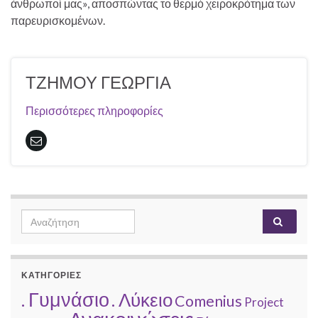
άνθρωποί μας», αποσπώντας το θερμό χειροκρότημα των
παρευρισκομένων.
ΤΖΗΜΟΥ ΓΕΩΡΓΙΑ
Περισσότερες πληροφορίες
Search
Αναζή
for:
ΚΑΤΗΓΟΡΙΕΣ
. Γυμνάσιο
. Λύκειο
Comenius
Project