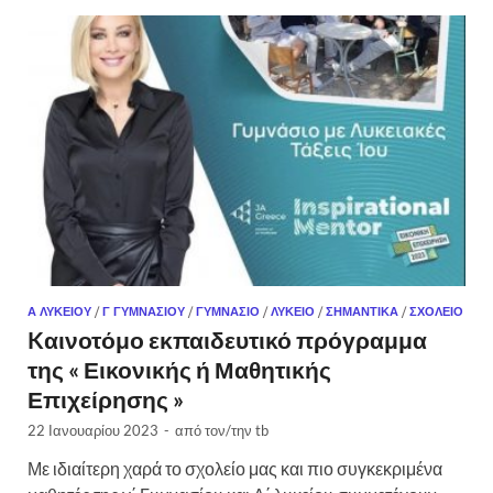
Α ΛΥΚΕΊΟΥ
/
Γ ΓΥΜΝΑΣΊΟΥ
/
ΓΥΜΝΆΣΙΟ
/
ΛΎΚΕΙΟ
/
ΣΗΜΑΝΤΙΚΆ
/
ΣΧΟΛΕΊΟ
Kαινοτόμο εκπαιδευτικό πρόγραμμα
της « Εικονικής ή Μαθητικής
Επιχείρησης »
22 Ιανουαρίου 2023
-
από τον/την
tb
Με ιδιαίτερη χαρά το σχολείο μας και πιο συγκεκριμένα