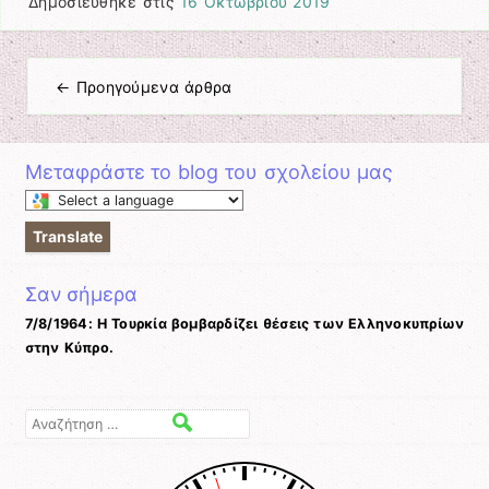
Δημοσιεύθηκε στις
16 Οκτωβρίου 2019
←
Προηγούμενα άρθρα
Πλοήγηση άρθρων
Μεταφράστε το blog του σχολείου μας
Select
a
Translate
language
to
Σαν σήμερα
translate
this
7/8/1964: Η Τουρκία βομβαρδίζει θέσεις των Ελληνοκυπρίων
page
στην Κύπρο.
Αναζήτηση