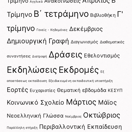
Απρίλιος
Β'
Τρίμηνο
Ανακοινώσεις
Αγγλικά
Β΄ τετράμηνο
Γ'
Τρίμηνο
Βιβλιοθήκη
τρίμηνο
Δεκέμβριος
Γονείς - Κηδεμόνες
Δημιουργική Γραφή
Διαγωνισμός
Διαθεματικές
Δράσεις
Εθελοντισμός
συναντήσεις
Διατροφή
Εκδηλώσεις
Εκδρομές
Εξ
αποστάσεως εκπαίδευση
Εξειδικευμένη εκπαιδευτική υποστήριξη
Εορτές
Θεματική εβδομάδα
Ευχαριστίες
ΚΕΣΥΠ
Μάρτιος
Κοινωνικό Σχολείο
Μάϊος
Οκτώβριος
Νεοελληνική Γλώσσα
Νοέμβριος
Περιβαλλοντική Εκπαίδευση
Παράλληλη στήριξη