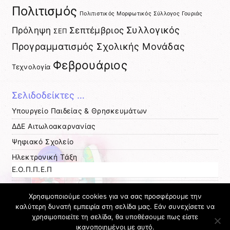
Πολιτισμός
Πολιτιστικός Μορφωτικός Σύλλογος Γουριάς
Πρόληψη
Σεπτέμβριος
Συλλογικός
ΣΕΠ
Προγραμματισμός Σχολικής Μονάδας
Φεβρουάριος
Τεχνολογία
Σελιδοδείκτες …
Υπουργείο Παιδείας & Θρησκευμάτων
ΔΔΕ Αιτωλοακαρνανίας
Ψηφιακό Σχολείο
Ηλεκτρονική Τάξη
Ε.Ο.Π.Π.Ε.Π
ΚΕΣΥΠ Μεσολογγίου
Χρησιμοποιούμε cookies για να σας προσφέρουμε την
ΚΠΕ Μεσολογγίου
καλύτερη δυνατή εμπειρία στη σελίδα μας. Εάν συνεχίσετε να
χρησιμοποιείτε τη σελίδα, θα υποθέσουμε πως είστε
Σχ. Σύμβουλος Πληροφορικής
ικανοποιημένοι με αυτό.