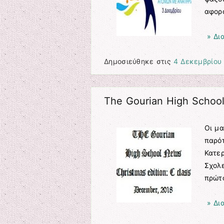
αφορ
» Δι
Δημοσιεύθηκε στις
4 Δεκεμβρίου
The Gourian High Schoo
Οι μα
παρότ
Κατερ
Σχολε
πρώτ
» Δι