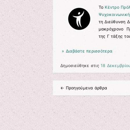
Το
Κέντρο Πρόλ
Ψυχοκοινωνική
τη Διεύθυνση 
μακρόχρονο Πρ
της Γ τάξης το
» Διαβάστε περισσότερα
Δημοσιεύθηκε στις
18 Δεκεμβρίο
←
Προηγούμενα άρθρα
Πλοήγηση άρθρων