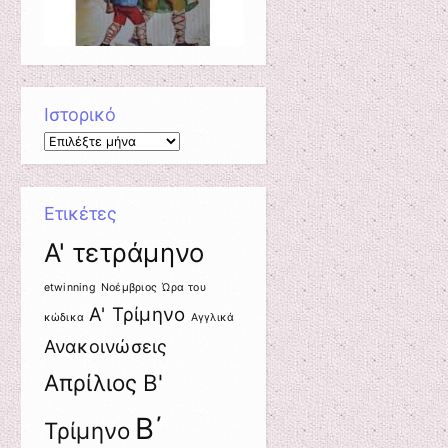
Ιστορικό
Ιστορικό
Ετικέτες
A' τετράμηνο
etwinning
Nοέμβριος
Ώρα του
Α' Τρίμηνο
κώδικα
Αγγλικά
Ανακοινώσεις
Απρίλιος
Β'
Β΄
Τρίμηνο