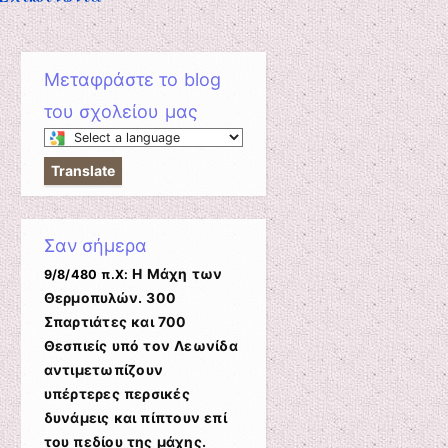
Μεταφράστε το blog
του σχολείου μας
Select
a
Translate
language
to
translate
Σαν σήμερα
this
page
Η Μάχη των
9/8/480 π.Χ:
Θερμοπυλών. 300
Σπαρτιάτες και 700
Θεσπιείς υπό τον Λεωνίδα
αντιμετωπίζουν
υπέρτερες περσικές
δυνάμεις και πίπτουν επί
του πεδίου της μάχης.