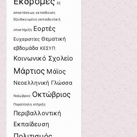
Εκδρομές
Εξ
αποστάσεως εκπαίδευση
Εξειδικευμένη εκπαιδευτική
Εορτές
υποστήριξη
Θεματική
Ευχαριστίες
εβδομάδα
ΚΕΣΥΠ
Κοινωνικό Σχολείο
Μάρτιος
Μάϊος
Νεοελληνική Γλώσσα
Οκτώβριος
Νοέμβριος
Παράλληλη στήριξη
Περιβαλλοντική
Εκπαίδευση
Πολιτισμός