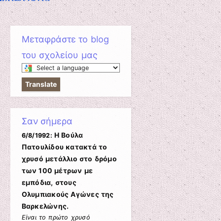
Μεταφράστε το blog
του σχολείου μας
Select
a
Translate
language
to
translate
Σαν σήμερα
this
page
Η Βούλα
6/8/1992:
Πατουλίδου κατακτά το
χρυσό μετάλλιο στο δρόμο
των 100 μέτρων με
εμπόδια, στους
Ολυμπιακούς Αγώνες της
Βαρκελώνης.
Είναι το πρώτο χρυσό