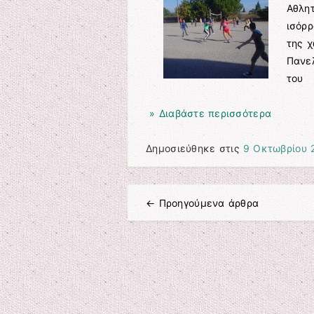
Αθλητ
ισόρ
της χ
Πανε
του
» Διαβάστε περισσότερα
Δημοσιεύθηκε στις
9 Οκτωβρίου 
←
Προηγούμενα άρθρα
Πλοήγηση άρθρων