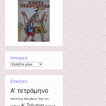
Ιστορικό
Ιστορικό
Ετικέτες
A' τετράμηνο
etwinning
Nοέμβριος
Ώρα του
Α' Τρίμηνο
κώδικα
Αγγλικά