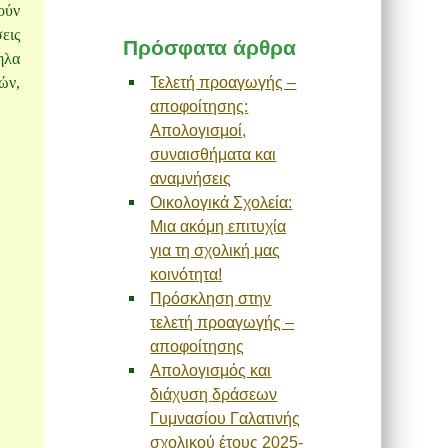
ούν
εις
Πρόσφατα άρθρα
ηλα
Τελετή προαγωγής –
ών,
αποφοίτησης:
Απολογισμοί,
συναισθήματα και
αναμνήσεις
Οικολογικά Σχολεία:
Μια ακόμη επιτυχία
για τη σχολική μας
κοινότητα!
Πρόσκληση στην
τελετή προαγωγής –
αποφοίτησης
Απολογισμός και
διάχυση δράσεων
Γυμνασίου Γαλατινής
σχολικού έτους 2025-