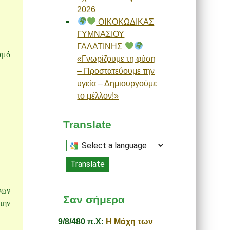
2026
ΟΙΚΟΚΩΔΙΚΑΣ
ΓΥΜΝΑΣΙΟΥ
ΓΑΛΑΤΙΝΗΣ
σμό
«Γνωρίζουμε τη φύση
– Προστατεύουμε την
υγεία – Δημιουργούμε
το μέλλον!»
Translate
Select
a
Translate
language
to
νων
translate
Σαν σήμερα
την
this
page
9/8/480 π.Χ:
Η Μάχη των