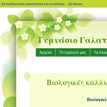
blogs.sch.gr
Εκπαιδευτικές κοινότητες και ιστολόγια
Σύνδεση
Γυμνάσιο Γαλατ
Μενού
Μετάβαση
Αρχική
Το σχολείο μας
Τα περ
σε
περιεχόμενο
Βιολογικές καλλι
Βιολογικέ