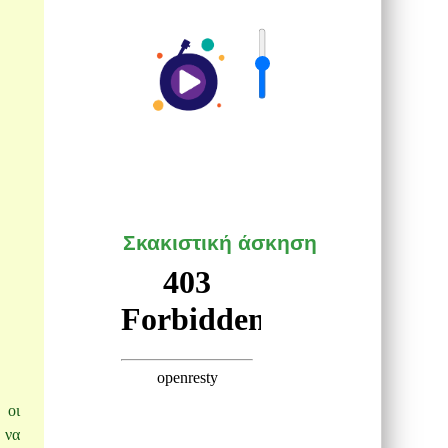
Σκακιστική άσκηση
 οι
 να