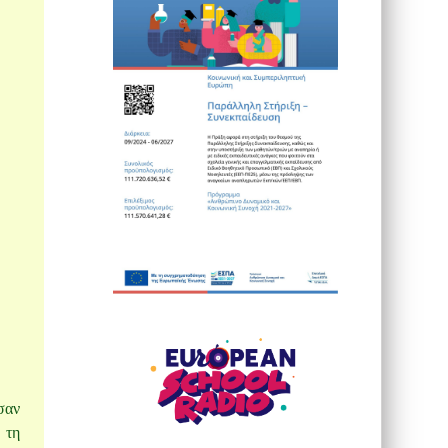
σαν
 τη