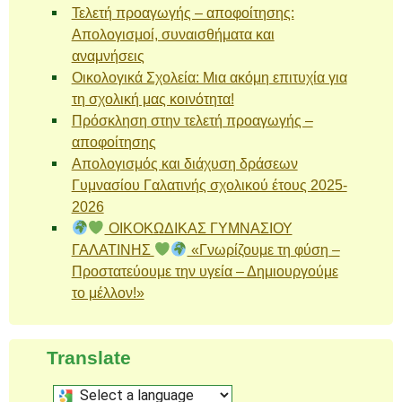
Τελετή προαγωγής – αποφοίτησης:
Απολογισμοί, συναισθήματα και
αναμνήσεις
Οικολογικά Σχολεία: Μια ακόμη επιτυχία για
τη σχολική μας κοινότητα!
Πρόσκληση στην τελετή προαγωγής –
αποφοίτησης
Απολογισμός και διάχυση δράσεων
Γυμνασίου Γαλατινής σχολικού έτους 2025-
2026
ΟΙΚΟΚΩΔΙΚΑΣ ΓΥΜΝΑΣΙΟΥ
ΓΑΛΑΤΙΝΗΣ
«Γνωρίζουμε τη φύση –
Προστατεύουμε την υγεία – Δημιουργούμε
το μέλλον!»
Translate
Select