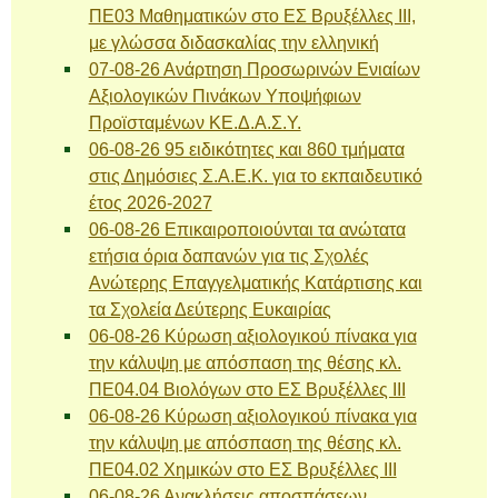
ΠΕ03 Μαθηματικών στο ΕΣ Βρυξέλλες ΙΙΙ,
με γλώσσα διδασκαλίας την ελληνική
07-08-26 Ανάρτηση Προσωρινών Ενιαίων
Αξιολογικών Πινάκων Υποψήφιων
Προϊσταμένων ΚΕ.Δ.Α.Σ.Υ.
06-08-26 95 ειδικότητες και 860 τμήματα
στις Δημόσιες Σ.Α.Ε.Κ. για το εκπαιδευτικό
έτος 2026-2027
06-08-26 Επικαιροποιούνται τα ανώτατα
ετήσια όρια δαπανών για τις Σχολές
Ανώτερης Επαγγελματικής Κατάρτισης και
τα Σχολεία Δεύτερης Ευκαιρίας
06-08-26 Κύρωση αξιολογικού πίνακα για
την κάλυψη με απόσπαση της θέσης κλ.
ΠΕ04.04 Βιολόγων στο ΕΣ Βρυξέλλες ΙΙΙ
06-08-26 Κύρωση αξιολογικού πίνακα για
την κάλυψη με απόσπαση της θέσης κλ.
ΠΕ04.02 Χημικών στο ΕΣ Βρυξέλλες ΙΙΙ
06-08-26 Ανακλήσεις αποσπάσεων