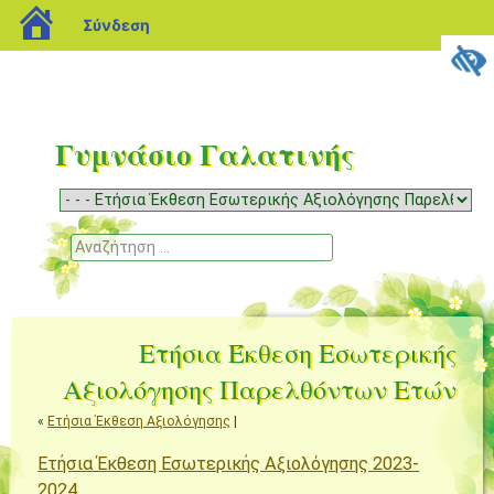
blogs.sch.gr
Σύνδεση
Γυμνάσιο Γαλατινής
Μενού
Μετάβαση
σε
Αναζήτηση
περιεχόμενο
Ετήσια Έκθεση Εσωτερικής
Αξιολόγησης Παρελθόντων Ετών
«
Ετήσια Έκθεση Αξιολόγησης
|
Ετήσια Έκθεση Εσωτερικής Αξιολόγησης 2023-
2024