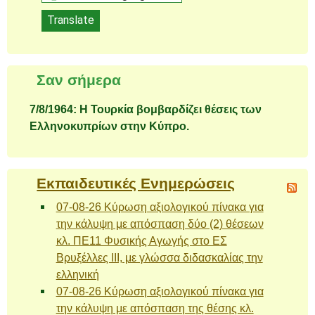
a
Translate
language
to
translate
Σαν σήμερα
this
page
7/8/1964: Η Τουρκία βομβαρδίζει θέσεις των
Ελληνοκυπρίων στην Κύπρο.
Εκπαιδευτικές Ενημερώσεις
07-08-26 Κύρωση αξιολογικού πίνακα για
την κάλυψη με απόσπαση δύο (2) θέσεων
κλ. ΠΕ11 Φυσικής Αγωγής στο ΕΣ
Βρυξέλλες ΙΙΙ, με γλώσσα διδασκαλίας την
ελληνική
07-08-26 Κύρωση αξιολογικού πίνακα για
την κάλυψη με απόσπαση της θέσης κλ.