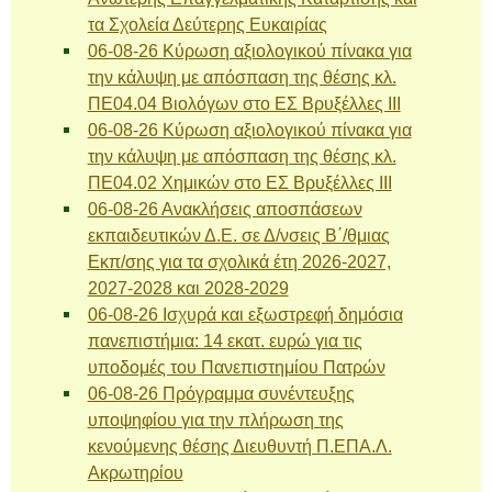
τα Σχολεία Δεύτερης Ευκαιρίας
06-08-26 Κύρωση αξιολογικού πίνακα για
την κάλυψη με απόσπαση της θέσης κλ.
ΠΕ04.04 Βιολόγων στο ΕΣ Βρυξέλλες ΙΙΙ
06-08-26 Κύρωση αξιολογικού πίνακα για
την κάλυψη με απόσπαση της θέσης κλ.
ΠΕ04.02 Χημικών στο ΕΣ Βρυξέλλες ΙΙΙ
06-08-26 Ανακλήσεις αποσπάσεων
εκπαιδευτικών Δ.Ε. σε Δ/νσεις Β΄/θμιας
Εκπ/σης για τα σχολικά έτη 2026-2027,
2027-2028 και 2028-2029
06-08-26 Ισχυρά και εξωστρεφή δημόσια
πανεπιστήμια: 14 εκατ. ευρώ για τις
υποδομές του Πανεπιστημίου Πατρών
06-08-26 Πρόγραμμα συνέντευξης
υποψηφίου για την πλήρωση της
κενούμενης θέσης Διευθυντή Π.ΕΠΑ.Λ.
Ακρωτηρίου