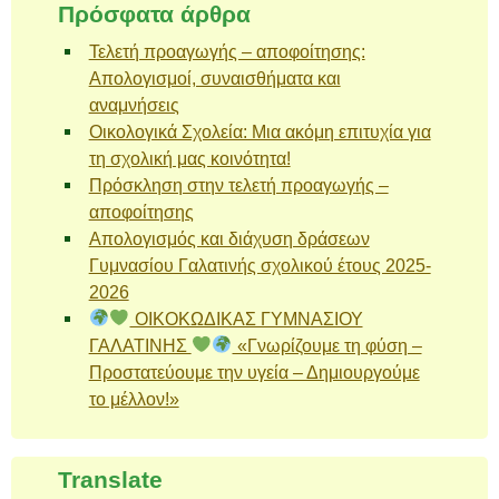
Πρόσφατα άρθρα
Τελετή προαγωγής – αποφοίτησης:
Απολογισμοί, συναισθήματα και
αναμνήσεις
Οικολογικά Σχολεία: Μια ακόμη επιτυχία για
τη σχολική μας κοινότητα!
Πρόσκληση στην τελετή προαγωγής –
αποφοίτησης
Απολογισμός και διάχυση δράσεων
Γυμνασίου Γαλατινής σχολικού έτους 2025-
2026
ΟΙΚΟΚΩΔΙΚΑΣ ΓΥΜΝΑΣΙΟΥ
ΓΑΛΑΤΙΝΗΣ
«Γνωρίζουμε τη φύση –
Προστατεύουμε την υγεία – Δημιουργούμε
το μέλλον!»
Translate