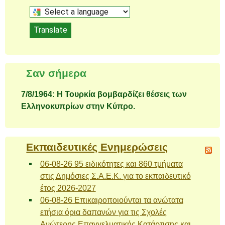
Select
a
Translate
language
to
translate
Σαν σήμερα
this
page
7/8/1964: Η Τουρκία βομβαρδίζει θέσεις των
Ελληνοκυπρίων στην Κύπρο.
Εκπαιδευτικές Ενημερώσεις
06-08-26 95 ειδικότητες και 860 τμήματα
στις Δημόσιες Σ.Α.Ε.Κ. για το εκπαιδευτικό
έτος 2026-2027
06-08-26 Επικαιροποιούνται τα ανώτατα
ετήσια όρια δαπανών για τις Σχολές
Ανώτερης Επαγγελματικής Κατάρτισης και