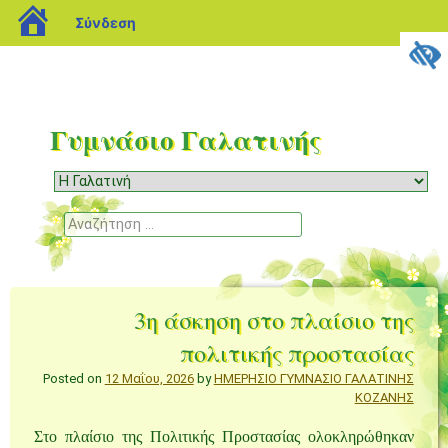
blogs.sch.gr
Σύνδεση
Γυμνάσιο Γαλατινής
Μενού
Μετάβαση
σε
Αναζήτηση
περιεχόμενο
3η άσκηση στο πλαίσιο της
πολιτικής προστασίας
Posted on
12 Μαΐου, 2026
by
ΗΜΕΡΗΣΙΟ ΓΥΜΝΑΣΙΟ ΓΑΛΑΤΙΝΗΣ
ΚΟΖΑΝΗΣ
Στο πλαίσιο της Πολιτικής Προστασίας ολοκληρώθηκαν