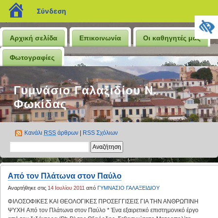
blogs.sch.gr
Σύνδεση
Αρχική σελίδα
Επικοινωνία
Οι καθηγητές μας
Φωτογραφίες
Γυμνάσιο Γαλαξιδίου Ν.
Φωκίδας
Κανάλι
RSS
άρθρων
|
RSS Σχόλιων
Aπό τον Πλάτωνα στον Παύλο
Αναρτήθηκε στις
14 Ιουλίου 2011
από
ΓΥΜΝΑΣΙΟ ΓΑΛΑΞΕΙΔΙΟΥ
ΦΙΛΟΣΟΦΙΚΕΣ ΚΑΙ ΘΕΟΛΟΓΙΚΕΣ ΠΡΟΣΕΓΓΙΣΕΙΣ ΓΙΑ ΤΗΝ ΑΝΘΡΩΠΙΝΗ
ΨΥΧΗ Aπό τον Πλάτωνα στον Παύλο * Ένα εξαιρετικό επιστημονικό έργο