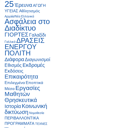
25
Έρευνα
ΑΓΩΓΗ
ΥΓΕΙΑΣ
Αθλητισμός
Αρχαία/Νέα Ελληνικά
Ασφάλεια στο
Διαδίκτυο
ΓΙΟΡΤΕΣ
Γαλαξίδι
ΔΡΑΣΕΙΣ
Γαλλικά
ΕΝΕΡΓΟΥ
ΠΟΛΙΤΗ
Διάφορα
Διαγωνισμοί
Εκδρομές
Εθισμός
Εκδόσεις
Επικαιρότητα
Επιλεγμένα
Εποπτικά
Εργασίες
Μέσα
Μαθητών
Θρησκευτικά
Κοινωνική
Ιστορία
δικτύωση
Νομοθεσία
ΠΕΡΙΒΑΛΛΟΝΤΙΚΑ
ΠΡΟΓΡΑΜΜΑΤΑ
ΤΕΧΝΕΣ