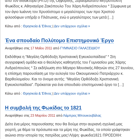
από τον διδάκτορα (Ph.D) της Οξφόρδης, Σεβασμιώτατο Μητροπολίτη
Φωκίδος κ. Αθηναγόρα Ζακόπουλο Tου Χάρη Ανδρεόπουλου * Σύμφωνα με
τον άγιο Ιωάννη τον Χρυσόστομο ο μεγαλύτερος των προ Χριστού
φιλοσόφων υπήρξε ο Πλάτωνας, ενώ ο μεγαλύτερος των μετά […]
Κάτω από :
Θρησκεία & Έθνος
|
Δεν υπάρχουν σχόλια »
Ένα σπουδαίο Πολύτομο Επιστημονικό Έργο
Αναρτήθηκε στις
17 Μαΐου 2011
από
ΓΥΜΝΑΣΙΟ ΓΑΛΑΞΕΙΔΙΟΥ
Εκδόθηκε η “Μεγάλη Ορθόδοξη Χριστιανική Εγκυκλοπαίδεια” * Στη
συγγραφική ομάδα και ο θεολόγος καθηγητής του Γυμνασίου μας Χάρης
Ανδρεόπουλος * Σε εκδήλωση στο Μέγαρο Μουσικής Αθηνών στις 27 Ιουνίου,
η επίσημη παρουσίαση με την ευλογία του Οικουμενικού Πατριάρχου κ.
Βαρθολομαίου. Kαι το όνομα αυτής: “Μεγάλη Ορθόδοξη Χριστιανική
Εγκυκλοπαίδεια”. Πρόκειται για ένα σπουδαίο επιστημονικό έργο το […]
Κάτω από :
Θρησκεία & Έθνος
|
Δεν υπάρχουν σχόλια »
Η συμβολή της Φωκίδας το 1821
Αναρτήθηκε στις
23 Μαρτίου 2011
από
Λάμπρος Μπουκουβάλας
Δείτε ένα μέρος παρουσίασης που θα δούμε στην αυριανή σχολική μας
γιορτή, με θέμα τα πρόσωπα και τα μέρη της Φωκίδας, τα οποία γράφτηκαν
αιώνια στην ιστορία της πατρίδας μας! Λήψη: φωκιδα1821 ΠΡΟΣΟΧΗ: