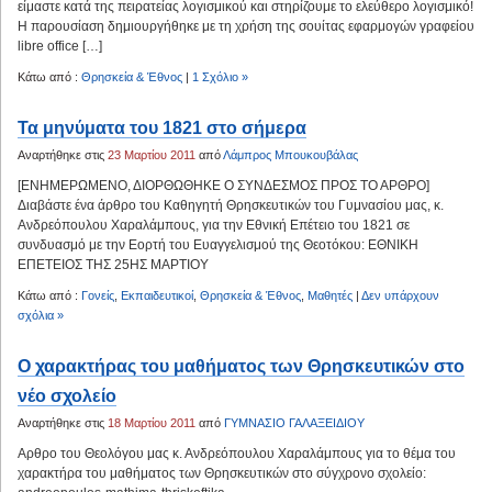
είμαστε κατά της πειρατείας λογισμικού και στηρίζουμε το ελεύθερο λογισμικό!
Η παρουσίαση δημιουργήθηκε με τη χρήση της σουίτας εφαρμογών γραφείου
libre office […]
Κάτω από :
Θρησκεία & Έθνος
|
1 Σχόλιο »
Τα μηνύματα του 1821 στο σήμερα
Αναρτήθηκε στις
23 Μαρτίου 2011
από
Λάμπρος Μπουκουβάλας
[ΕΝΗΜΕΡΩΜΕΝΟ, ΔΙΟΡΘΩΘΗΚΕ Ο ΣΥΝΔΕΣΜΟΣ ΠΡΟΣ ΤΟ ΑΡΘΡΟ]
Διαβάστε ένα άρθρο του Καθηγητή Θρησκευτικών του Γυμνασίου μας, κ.
Ανδρεόπουλου Χαραλάμπους, για την Εθνική Επέτειο του 1821 σε
συνδυασμό με την Εορτή του Ευαγγελισμού της Θεοτόκου: ΕΘΝΙΚΗ
ΕΠΕΤΕΙΟΣ ΤΗΣ 25ΗΣ ΜΑΡΤΙΟΥ
Κάτω από :
Γονείς
,
Εκπαιδευτικοί
,
Θρησκεία & Έθνος
,
Μαθητές
|
Δεν υπάρχουν
σχόλια »
Ο χαρακτήρας του μαθήματος των Θρησκευτικών στο
νέο σχολείο
Αναρτήθηκε στις
18 Μαρτίου 2011
από
ΓΥΜΝΑΣΙΟ ΓΑΛΑΞΕΙΔΙΟΥ
Aρθρο του Θεολόγου μας κ. Ανδρεόπουλου Χαραλάμπους για το θέμα του
χαρακτήρα του μαθήματος των Θρησκευτικών στο σύγχρονο σχολείο: