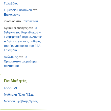
Γαλαξιδίου
Γυμνάσιο Γαλαξιδίου
στο
Επικοινωνία
ιριδανος
στο
Επικοινωνία
Kyriaki φιλόλογος
στο
Τα
δελφίνια του Κορινθιακού –
Ενημερωτική περιβαλλοντική
εκδήλωση για τους μαθητές
του Γυμνασίου και του ΓΕΛ
Γαλαξιδίου
Ανώνυμος
στο
Τα
Θρησκευτικά ως μάθημα
πολιτισμού
Για Μαθητές
ΓΑΛΑΞΙΔΙ
Μαθητική Πύλη Π.Σ.Δ.
Μονάδα Εφηβικής Υγείας