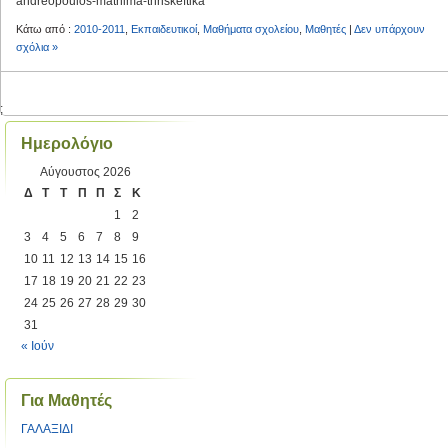
andreopoulos-mathima-thriskeftika
Κάτω από :
2010-2011
,
Εκπαιδευτικοί
,
Μαθήματα σχολείου
,
Μαθητές
|
Δεν υπάρχουν
σχόλια »
;
Ημερολόγιο
Αύγουστος 2026
Δ
Τ
Τ
Π
Π
Σ
Κ
1
2
3
4
5
6
7
8
9
10
11
12
13
14
15
16
17
18
19
20
21
22
23
24
25
26
27
28
29
30
31
« Ιούν
Για Μαθητές
ΓΑΛΑΞΙΔΙ