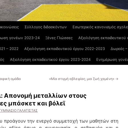
ακοινώσεις
Σύλλογος διδασκόντων
Εσωτερικός κανονισμός σχολε
ρωση γονέων 2023-24
Ξένες Γλώσσες
Αξιολόγηση εκπαιδευτικού
021 – 2022
Αξιολόγηση εκπαιδευτικού έργου 2022-2023
Δωρεές –
μός
Αξιολόγηση εκπαιδευτικού έργου 2023-2024
Ενημέρωση γονέ
ραφική ομάδα
«Μία στιγμή αβλεψίας, μια ζωή χαμένη»
→
ι: Απονομή μεταλλίων στους
ες μπάσκετ και βόλεϊ
ΓΥΜΝΑΣΙΟ ΓΑΛΑΤΙΣΤΑΣ
ου προάγουν την ενεργό συμμετοχή των μαθητών στη
ούν αξίες όπως η συνεργασία, ο σεβασμός και η