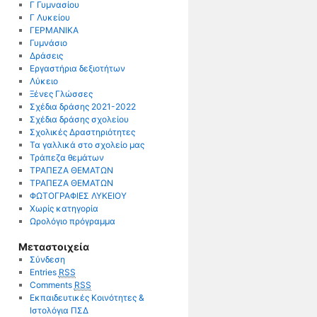
Γ Γυμνασίου
Γ Λυκείου
ΓΕΡΜΑΝΙΚΑ
Γυμνάσιο
Δράσεις
Εργαστήρια δεξιοτήτων
Λύκειο
Ξένες Γλώσσες
Σχέδια δράσης 2021-2022
Σχέδια δράσης σχολείου
Σχολικές Δραστηριότητες
Τα γαλλικά στο σχολείο μας
Τράπεζα θεμάτων
ΤΡΑΠΕΖΑ ΘΕΜΑΤΩΝ
ΤΡΑΠΕΖΑ ΘΕΜΑΤΩΝ
ΦΩΤΟΓΡΑΦΙΕΣ ΛΥΚΕΙΟΥ
Χωρίς κατηγορία
Ωρολόγιο πρόγραμμα
Μεταστοιχεία
Σύνδεση
Entries
RSS
Comments
RSS
Εκπαιδευτικές Κοινότητες &
Ιστολόγια ΠΣΔ