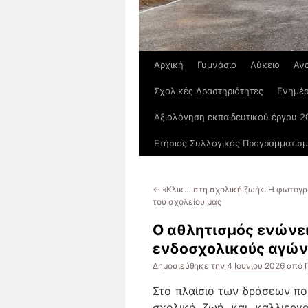
Αρχική
Γυμνάσιο
Λύκειο
Αν
Σχολικές Δραστηριότητες
Ενημέ
Αξιολόγηση εκπαιδευτικού έργου 2
Ετήσιος Συλλογικός Προγραμματισ
←
«Κλικ… στη σχολική ζωή»: Η φωτογ
του σχολείου μας
Ο αθλητισμός ενώνε
ενδοσχολικούς αγών
Δημοσιεύθηκε την
4 Ιουνίου 2026
από
Στο πλαίσιο των δράσεων π
σχολική ζωή και καλλιεργ