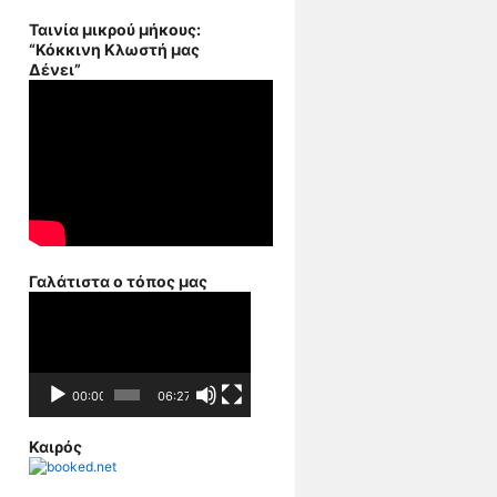
Ταινία μικρού μήκους:
“Κόκκινη Κλωστή μας
Δένει”
Γαλάτιστα ο τόπος μας
Πρόγραμμα
Αναπαραγωγής
Βίντεο
00:00
06:27
Καιρός